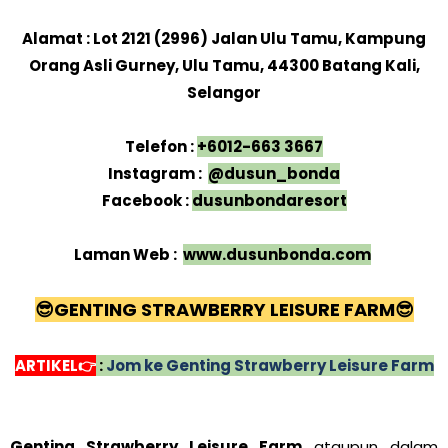
Alamat : Lot 2121 (2996) Jalan Ulu Tamu, Kampung
Orang Asli Gurney, Ulu Tamu, 44300 Batang Kali,
Selangor
Telefon :
+6012-663 3667
Instagram :
@dusun_bonda
Facebook :
dusunbondaresort
Laman Web :
www.dusunbonda.com
😎
GENTING STRAWBERRY LEISURE FARM
😎
ARTIKEL👉
:
Jom ke Genting Strawberry Leisure Farm
Genting Strawberry Leisure Farm
ataupun dalam