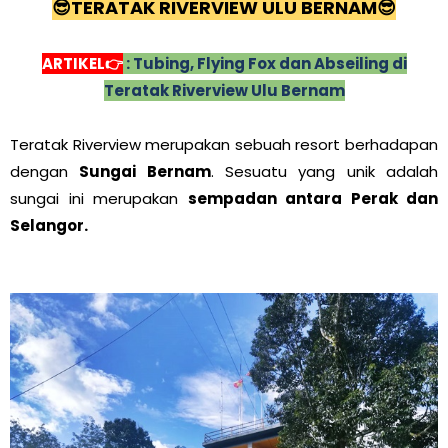
😎TERATAK RIVERVIEW ULU BERNAM
😎
ARTIKEL👉
: Tubing, Flying Fox dan Abseiling di
Teratak Riverview Ulu Bernam
Teratak Riverview merupakan sebuah resort berhadapan
dengan
Sungai Bernam
. Sesuatu yang unik adalah
sungai ini merupakan
sempadan antara Perak dan
Selangor.