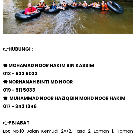
👉
HUBUNGI :
🕿 MOHAMAD NOOR HAKIM BIN KASSIM
013 - 533 5033
🕿 NORHANAH BINTI MD NOOR
019 - 511 5033
🕿 MUHAMMAD NOOR HAZIQ BIN MOHD NOOR HAKIM
017 - 343 1346
👉PEJABAT
Lot No.10 Jalan Kemudi 2A/2, Fasa 2, Laman 1, Taman