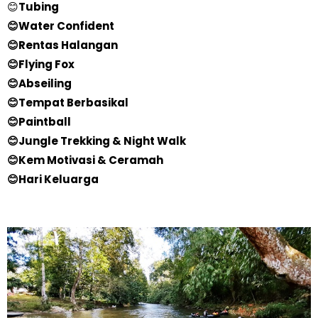
😊
Tubing
😊Water Confident
😊Rentas Halangan
😊Flying Fox
😊Abseiling
😊Tempat Berbasikal
😊Paintball
😊Jungle Trekking & Night Walk
😊Kem Motivasi & Ceramah
😊Hari Keluarga