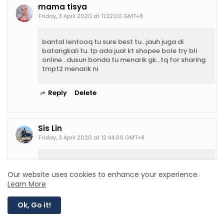
mama tisya
Friday, 3 April 2020 at 11:22:00 GMT+8
bantal lentooq tu sure best tu...jauh juga di
batangkali tu..tp ada jual kt shopee bole try bli
online...dusun bonda tu menarik gk...tq for sharing
tmpt2 menarik ni
Reply
Delete
Sis Lin
Friday, 3 April 2020 at 12:44:00 GMT+8
Sebelah Suami yang duk Selangor pun Sis tak
pernah lagi sampai ke semuanya ni...banyak tempat
Our website uses cookies to enhance your experience.
menarik ek..dan selalu orang cite tu haa, stoberi
Learn More
park kat Genting tu..hrtu pi Genting pun nak singgah
masuk, sekali, ermmm mahai oii bayo hahahhaa
Ok, Go it!
Reply
Delete