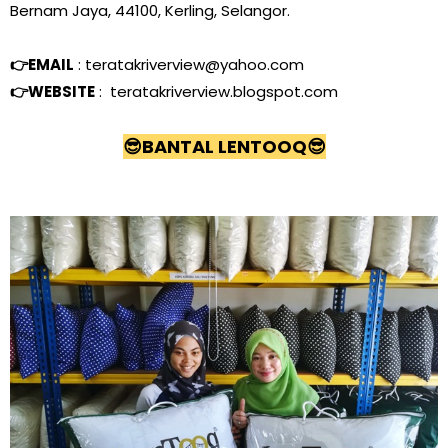
Bernam Jaya, 44100, Kerling, Selangor.
👉
EMAIL
: teratakriverview@yahoo.com
👉
WEBSITE
: teratakriverview.blogspot.com
😎
BANTAL LENTOOQ
😎