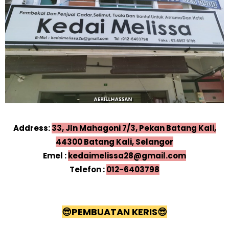
Address:
33, Jln Mahagoni 7/3, Pekan Batang Kali,
44300 Batang Kali, Selangor
Emel :
kedaimelissa28@gmail.com
Telefon :
012-6403798
😎
PEMBUATAN KERIS
😎