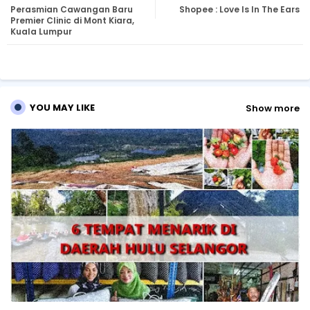
Perasmian Cawangan Baru
Shopee : Love Is In The Ears
tte
ats
Premier Clinic di Mont Kiara,
Kuala Lumpur
r
ap
p
YOU MAY LIKE
Show more