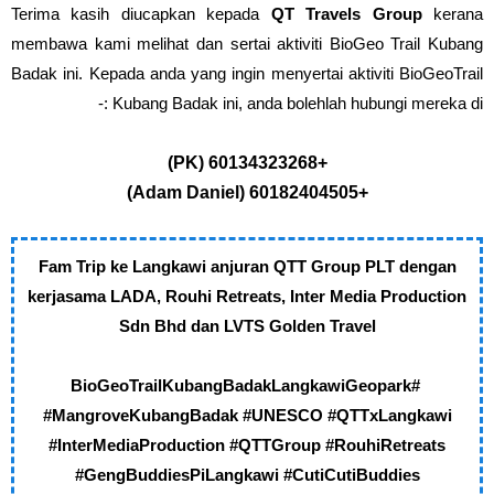
Terima kasih diucapkan kepada
QT Travels Group
kerana
membawa kami melihat dan sertai aktiviti BioGeo Trail Kubang
Badak ini. Kepada anda yang ingin menyertai aktiviti BioGeoTrail
Kubang Badak ini, anda bolehlah hubungi mereka di :-
+60134323268 (PK)
+60182404505 (Adam Daniel)
Fam Trip ke Langkawi anjuran QTT Group PLT dengan
kerjasama LADA, Rouhi Retreats, Inter Media Production
Sdn Bhd dan LVTS Golden Travel
#BioGeoTrailKubangBadakLangkawiGeopark
#MangroveKubangBadak #UNESCO #QTTxLangkawi
#InterMediaProduction #QTTGroup #RouhiRetreats
#GengBuddiesPiLangkawi #CutiCutiBuddies