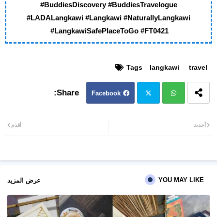
#BuddiesDiscovery #BuddiesTravelogue
#LADALangkawi #Langkawi #NaturallyLangkawi
#LangkawiSafePlaceToGo #FT0421
Tags
langkawi
travel
Facebook
Twit
Wh
أحدث
أقدم
ter
atsa
pp
YOU MAY LIKE
عرض المزيد