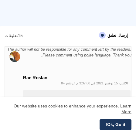
15تعليقات
إرسال تعليق
The author will not be responsible for any comment left by the readers.
Please comment using polite language. Thank you.
Bae Roslan
الاثنين، 15 نوفمبر 2021 في 3:37:00 م غرينتش+8
menariknya trail ni, dok pi langkawi sebelum ni tak pernah
tau ada tempat best macam ni
Our website uses cookies to enhance your experience.
Learn
More
رد
حذف
Ok, Go it!