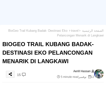
الصفحة الرئيسية
travel
BioGeo Trail Kubang Badak- Destinasi Eko
Pelancongan Menarik di Langkawi
BIOGEO TRAIL KUBANG BADAK-
DESTINASI EKO PELANCONGAN
MENARIK DI LANGKAWI
Aerill Hassan
15
12 نوفمبر
5 minute read