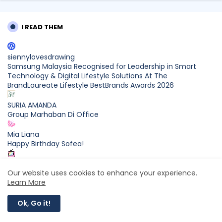
I READ THEM
siennylovesdrawing
Samsung Malaysia Recognised for Leadership in Smart
Technology & Digital Lifestyle Solutions At The
BrandLaureate Lifestyle BestBrands Awards 2026
SURIA AMANDA
Group Marhaban Di Office
Mia Liana
Happy Birthday Sofea!
CikLilyPutih The Lifestyle Blogger
Our website uses cookies to enhance your experience.
What to Read After Watching The Odyssey: Kobo’s Reading
Learn More
Guide for Myth-Lovers, Movie Fans, and Epic Adventure
Seekers
BLOG ARCHIVE
Ok, Go it!
Farhana Jafri
2026
(42)
Pertama Kali Join Running Event, Thank You LEGO x KLCC!