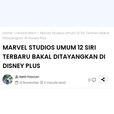
Home
review filem
Marvel Studios Umum 12 Siri Terbaru Bakal
Ditayangkan di Disney Plus
MARVEL STUDIOS UMUM 12 SIRI
TERBARU BAKAL DITAYANGKAN DI
DISNEY PLUS
Aerill Hassan
0
13 November
2 minute read