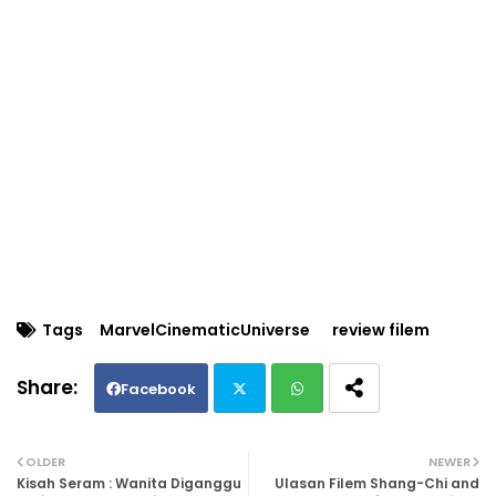
Tags
MarvelCinematicUniverse
review filem
Facebook
Twi
Wh
OLDER
NEWER
Kisah Seram : Wanita Diganggu
Ulasan Filem Shang-Chi and
tte
ats