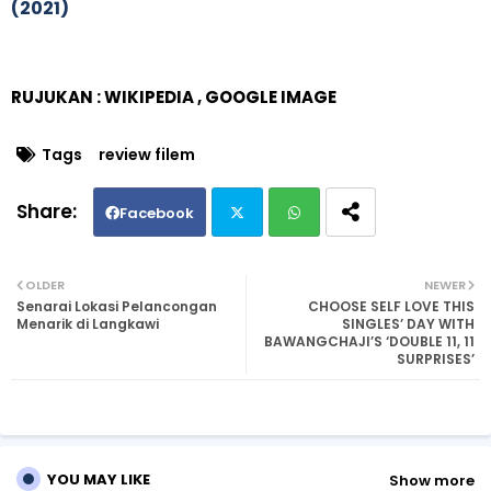
(2021)
RUJUKAN : WIKIPEDIA , GOOGLE IMAGE
Tags
review filem
Facebook
Twi
Wh
OLDER
NEWER
Senarai Lokasi Pelancongan
CHOOSE SELF LOVE THIS
tte
ats
Menarik di Langkawi
SINGLES’ DAY WITH
BAWANGCHAJI’S ‘DOUBLE 11, 11
SURPRISES’
r
ap
p
YOU MAY LIKE
Show more