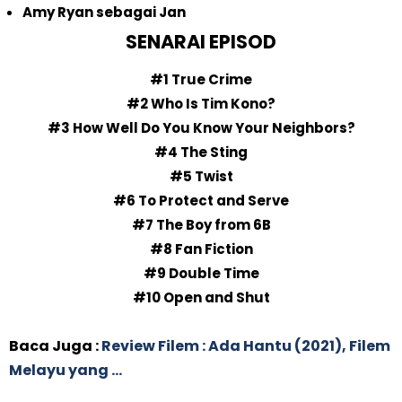
Amy Ryan sebagai Jan
SENARAI EPISOD
#1 True Crime
#2 Who Is Tim Kono?
#3 How Well Do You Know Your Neighbors?
#4 The Sting
#5 Twist
#6 To Protect and Serve
#7 The Boy from 6B
#8 Fan Fiction
#9 Double Time
#10 Open and Shut
Baca Juga :
Review Filem : Ada Hantu (2021), Filem
Melayu yang ...