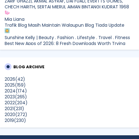
ZARIF GHAZZI, AKMAL ASYRAF, DAI FUAD, EVERTTS GOMES,
CHECH HARITH, SERTAI MIERUL AIMAN BINTANGI KUDRAT 1968
Mia Liana
Trafik Blog Masih Maintain Walaupun Blog Tiada Update
Sunshine Kelly | Beauty . Fashion . Lifestyle . Travel . Fitness
Best New Apps of 2026: 8 Fresh Downloads Worth Trying
Shamiera Osment
Tried Every Cream for Your Pigmentation? Here's Why Pico
BLOG ARCHIVE
Laser Works Differently.
Show All
2026
(42)
2025
(159)
2024
(174)
2023
(265)
2022
(204)
2021
(231)
2020
(272)
2019
(230)
2018
(496)
2017
(150)
2016
(47)