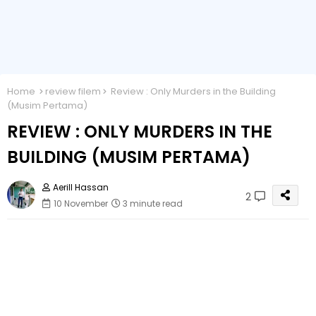
Home
review filem
Review : Only Murders in the Building
(Musim Pertama)
REVIEW : ONLY MURDERS IN THE
BUILDING (MUSIM PERTAMA)
Aerill Hassan
2
10 November
3 minute read