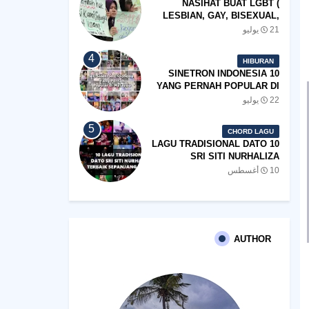
NASIHAT BUAT LGBT (
LESBIAN, GAY, BISEXUAL,
TRANSGENDER)
21 يوليو
HIBURAN
10 SINETRON INDONESIA
YANG PERNAH POPULAR DI
MALAYSIA
22 يوليو
CHORD LAGU
10 LAGU TRADISIONAL DATO
SRI SITI NURHALIZA
TERBAIK SEPANJANG
10 أغسطس
ZAMAN
AUTHOR