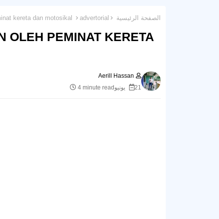
الصفحة الرئيسية
advertorial
Apakah yang dibeli dalam talian oleh peminat kereta dan motosikal?
N OLEH PEMINAT KERETA
Aerill Hassan
21 يونيو
4 minute read