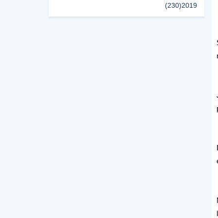
(230)
2019
(496)
2018
(150)
2017
(47)
2016
(315)
2015
(624)
2014
(661)
2013
(91)
2012
(45)
2011
(5)
2010