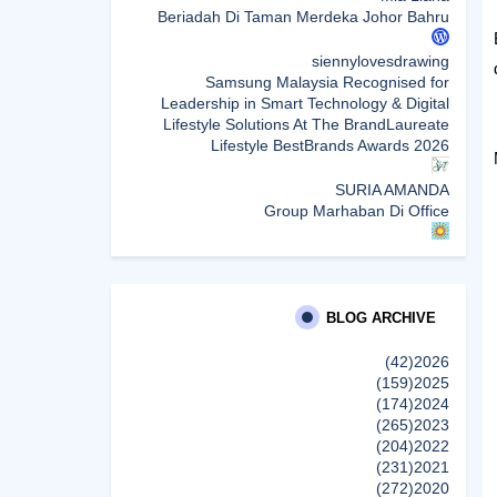
Beriadah Di Taman Merdeka Johor Bahru
siennylovesdrawing
Samsung Malaysia Recognised for
Leadership in Smart Technology & Digital
Lifestyle Solutions At The BrandLaureate
Lifestyle BestBrands Awards 2026
SURIA AMANDA
Group Marhaban Di Office
Sunshine Kelly | Beauty . Fashion . Lifestyle .
Travel . Fitness
Samsung Malaysia Recognised for
Leadership in Smart Technology and Digital
BLOG ARCHIVE
Lifestyle Solutions at The BrandLaureate
Lifestyle BestBrands Awards 2026
(42)
2026
(159)
2025
(174)
2024
CikLilyPutih The Lifestyle Blogger
(265)
2023
What to Read After Watching The Odyssey:
(204)
2022
Kobo’s Reading Guide for Myth-Lovers,
(231)
2021
Movie Fans, and Epic Adventure Seekers
(272)
2020
إظهار الكل