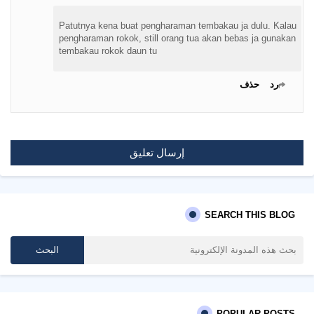
Patutnya kena buat pengharaman tembakau ja dulu. Kalau
pengharaman rokok, still orang tua akan bebas ja gunakan
tembakau rokok daun tu
رد
حذف
إرسال تعليق
SEARCH THIS BLOG
POPULAR POSTS