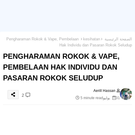
الصفحة الرئيسية
kesihatan
Pengharaman Rokok & Vape, Pembelaan
Hak Individu dan Pasaran Rokok Seludup
PENGHARAMAN ROKOK & VAPE,
PEMBELAAN HAK INDIVIDU DAN
PASARAN ROKOK SELUDUP
Aerill Hassan
2
31 يوليو
5 minute read