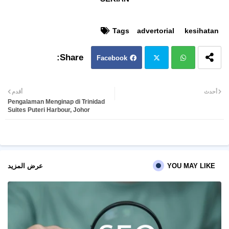
Tags
advertorial
kesihatan
Facebook
Twit
Wh
أحدث
أقدم
Pengalaman Menginap di Trinidad
ter
atsa
Suites Puteri Harbour, Johor
pp
YOU MAY LIKE
عرض المزيد