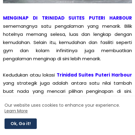
MENGINAP DI TRINIDAD SUITES PUTERI HARBOUR
sememangnya satu pengalaman yang menarik. Bilik
hotelnya memang selesa, luas dan lengkap dengan
kemudahan. Selain itu, kemudahan dan fasiliti seperti
gym dan kolam infinitinya juga membuatkan
pengalaman menginap di sini lebih menarik.
Kedudukan atau lokasi
Trinidad Suites Puteri Harbour
yang strategik juga adalah antara satu nilai tambah
buat nada yang mencari pilihan penginapan di sini.
Deretan kedai dan restoran di Marina Walk Puteri Harbour
Our website uses cookies to enhance your experience.
yang sememangnya meriah dengan orang ramai
Learn More
merupakan satu lagi tarikan menarik disini.
Ok, Go it!
Jika ditanya adakah aku akan menginap lagi disini?