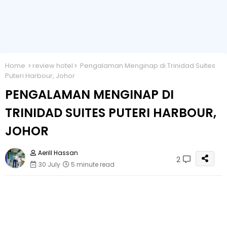
Home
review hotel
Pengalaman Menginap di Trinidad Suites
Puteri Harbour, Johor
PENGALAMAN MENGINAP DI
TRINIDAD SUITES PUTERI HARBOUR,
JOHOR
Aerill Hassan
2
30 July
5 minute read