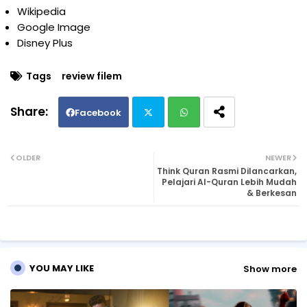
Wikipedia
Google Image
Disney Plus
Tags
review filem
Facebook
Twi
Wh
OLDER
NEWER
Think Quran Rasmi Dilancarkan,
tte
ats
Pelajari Al-Quran Lebih Mudah
& Berkesan
r
ap
p
YOU MAY LIKE
Show more