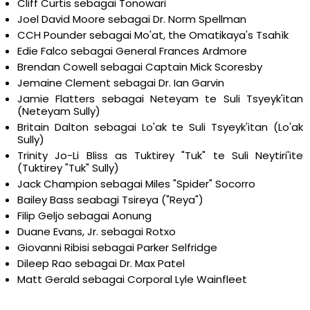
Cliff Curtis sebagai Tonowari
Joel David Moore sebagai Dr. Norm Spellman
CCH Pounder sebagai Mo'at, the Omatikaya's Tsahìk
Edie Falco sebagai General Frances Ardmore
Brendan Cowell sebagai Captain Mick Scoresby
Jemaine Clement sebagai Dr. Ian Garvin
Jamie Flatters sebagai Neteyam te Suli Tsyeyk'itan
(Neteyam Sully)
Britain Dalton sebagai Lo'ak te Suli Tsyeyk'itan (Lo'ak
Sully)
Trinity Jo-Li Bliss as Tuktirey "Tuk" te Suli Neytiri'ite
(Tuktirey "Tuk" Sully)
Jack Champion sebagai Miles "Spider" Socorro
Bailey Bass seabagi Tsireya ("Reya")
Filip Geljo sebagai Aonung
Duane Evans, Jr. sebagai Rotxo
Giovanni Ribisi sebagai Parker Selfridge
Dileep Rao sebagai Dr. Max Patel
Matt Gerald sebagai Corporal Lyle Wainfleet