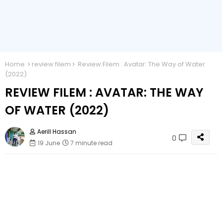
Home
review filem
Review Filem : Avatar: The Way of Water
(2022)
REVIEW FILEM : AVATAR: THE WAY
OF WATER (2022)
Aerill Hassan
0
19 June
7 minute read