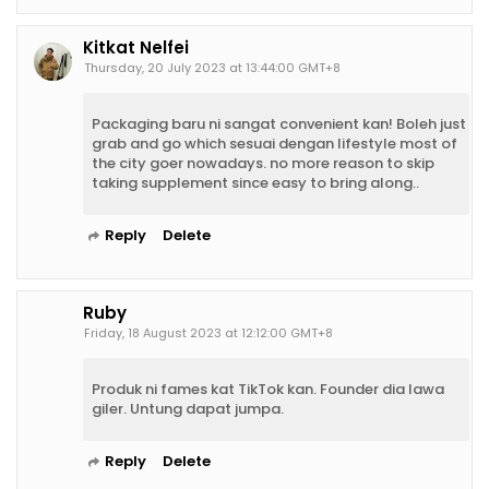
Kitkat Nelfei
Thursday, 20 July 2023 at 13:44:00 GMT+8
Packaging baru ni sangat convenient kan! Boleh just
grab and go which sesuai dengan lifestyle most of
the city goer nowadays. no more reason to skip
taking supplement since easy to bring along..
Reply
Delete
Ruby
Friday, 18 August 2023 at 12:12:00 GMT+8
Produk ni fames kat TikTok kan. Founder dia lawa
giler. Untung dapat jumpa.
Reply
Delete