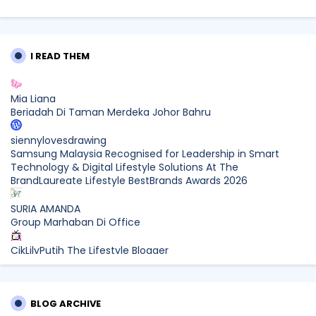
I READ THEM
Mia Liana
Beriadah Di Taman Merdeka Johor Bahru
siennylovesdrawing
Samsung Malaysia Recognised for Leadership in Smart
Technology & Digital Lifestyle Solutions At The
BrandLaureate Lifestyle BestBrands Awards 2026
SURIA AMANDA
Group Marhaban Di Office
CikLilyPutih The Lifestyle Blogger
What to Read After Watching The Odyssey: Kobo’s Reading
Guide for Myth-Lovers, Movie Fans, and Epic Adventure
Seekers
BLOG ARCHIVE