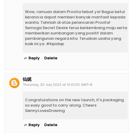
Wow, ramuan dalam Provita hebat ya! Bagus betul
kerana ia dapat memberi banyak manfaat kepada
wanita. Tahniah di atas pelancaran Provita!
Semoga Secret Desire terus berkembang maju serta
memberikan sumbangan yang positif dalam
pembangunan negara kita. Teruskan usaha yang
baik ini ya. #kipidap
Reply
Delete
仙妮
Thursday, 20 July 2023 at 10:01:00 GMT+8
Congratulations on the new launch, it's packaging
so easy good to carry along. Cheers
SiennyLovesDrawing
Reply
Delete