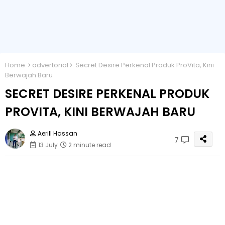
Home
advertorial
Secret Desire Perkenal Produk ProVita, Kini
Berwajah Baru
SECRET DESIRE PERKENAL PRODUK
PROVITA, KINI BERWAJAH BARU
Aerill Hassan
7
13 July
2 minute read