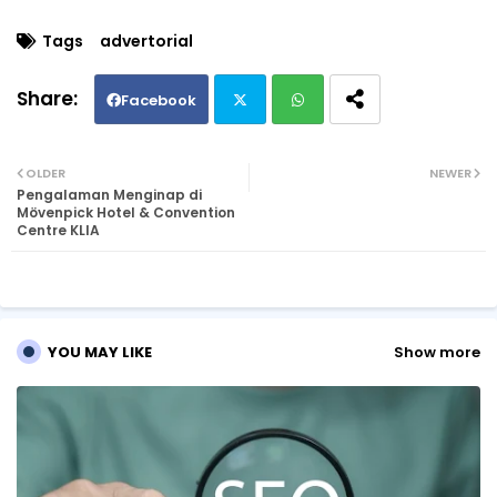
Tags
advertorial
Facebook
Twi
Wh
OLDER
NEWER
Pengalaman Menginap di
tte
ats
Mövenpick Hotel & Convention
Centre KLIA
r
ap
p
YOU MAY LIKE
Show more