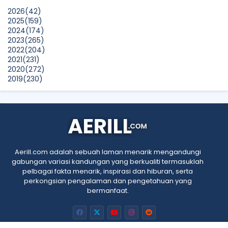
Farhana Jafri
2026
(42)
Pertama Kali Join Running Event, Thank You LEGO x KLCC!
2025
(159)
Show All
2024
(174)
2023
(265)
2022
(204)
2021
(231)
2020
(272)
2019
(230)
2018
(496)
2017
(150)
2016
(47)
2015
(315)
2014
(624)
2013
(661)
2012
(91)
Aerill.com adalah sebuah laman menarik mengandungi
2011
(45)
gabungan variasi kandungan yang berkualiti termasuklah
2010
(5)
pelbagai fakta menarik, inspirasi dan hiburan, serta
perkongsian pengalaman dan pengetahuan yang
bermanfaat.