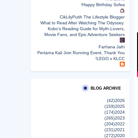
Happy Birthday Sofea!
CikLilyPutih The Lifestyle Blogger
What to Read After Watching The Odyssey:
Kobo’s Reading Guide for Myth-Lovers,
Movie Fans, and Epic Adventure Seekers
Farhana Jafri
Pertama Kali Join Running Event, Thank You
LEGO x KLCC!
Enchanted Life Begins
What to Read After Watching The Odyssey:
Kobo’s Reading Guide for Myth-Lovers,
Movie Fans, and Epic Adventure Seekers
BLOG ARCHIVE
(42)
2026
dboystudio
(159)
2025
What to Read After Watching The Odyssey:
(174)
2024
Kobo’s Reading Guide for Myth-Lovers,
(265)
2023
Movie Fans, and Epic Adventure Seekers
(204)
2022
إظهار الكل
(231)
2021
(272)
2020