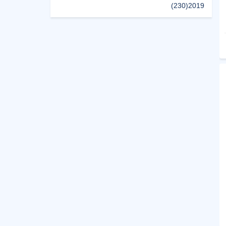
(230)
2019
(496)
2018
(150)
2017
(47)
2016
(315)
2015
(624)
2014
(661)
2013
(91)
2012
(45)
2011
(5)
2010