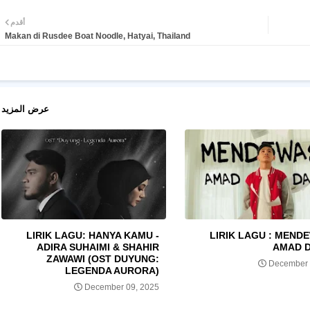
أقدم
Makan di Rusdee Boat Noodle, Hatyai, Thailand
عرض المزيد
LIRIK LAGU: HANYA KAMU -
LIRIK LAGU : MENDE
ADIRA SUHAIMI & SHAHIR
AMAD 
ZAWAWI (OST DUYUNG:
December 
LEGENDA AURORA)
December 09, 2025