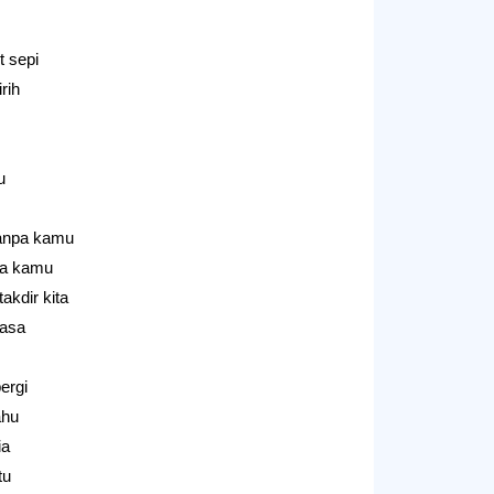
 sepi
irih
u
anpa kamu?
da kamu
kdir kita?
iasa
ergi
ahu
ia
tu