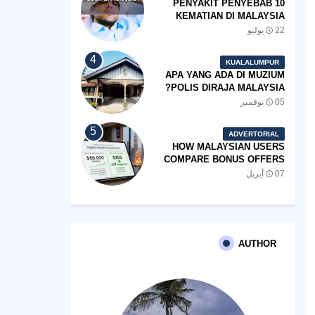
10 PENYAKIT PENYEBAB
KEMATIAN DI MALAYSIA
22 يوليو
KUALALUMPUR
APA YANG ADA DI MUZIUM
POLIS DIRAJA MALAYSIA?
05 نوفمبر
ADVERTORIAL
HOW MALAYSIAN USERS
COMPARE BONUS OFFERS
BEFORE THEY SIGN UP
07 أبريل
AUTHOR