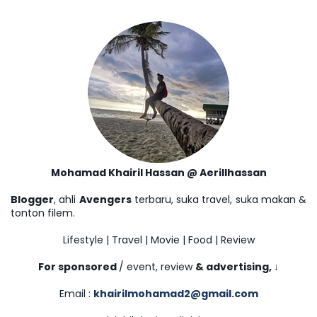
Mohamad Khairil Hassan @ Aerillhassan
Blogger
, ahli
Avengers
terbaru, suka travel, suka makan &
tonton filem.
Lifestyle | Travel | Movie | Food | Review
For sponsored
/ event, review
& advertising,
↓
Email :
khairilmohamad2@gmail.com