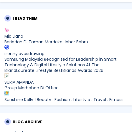
I READ THEM
Mia Liana
Beriadah Di Taman Merdeka Johor Bahru
siennylovesdrawing
Samsung Malaysia Recognised for Leadership in Smart
Technology & Digital Lifestyle Solutions At The
BrandLaureate Lifestyle BestBrands Awards 2026
SURIA AMANDA
Group Marhaban Di Office
Sunshine Kelly | Beauty . Fashion . Lifestyle . Travel . Fitness
Samsung Malaysia Recognised for Leadership in Smart
Technology and Digital Lifestyle Solutions at The
BrandLaureate Lifestyle BestBrands Awards 2026
BLOG ARCHIVE
CikLilyPutih The Lifestyle Blogger