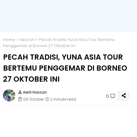
Home
hiburan
Pecah Tradisi, Yuna Asia Tour Bertemu
Penggemar di Borneo 27 Oktober Ini
PECAH TRADISI, YUNA ASIA TOUR
BERTEMU PENGGEMAR DI BORNEO
27 OKTOBER INI
Aerill Hassan
0
09 October
2 minute read