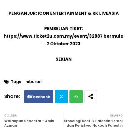
PENGANJUR: ICON ENTERTAINMENT & RK LIVEASIA
PEMBELIAN TIKET:
https://www.ticket2u.com.my/event/32887 bermula
2 Oktober 2023
SEKIAN
Tags
hiburan
Facebook
Twi
Wh
OLDER
NEWER
Walaupun Sebentar - Amin
Kronologi Konflik Palestin-Israel
tte
ats
Azman
dan Peristiwa Nakbah Palestin