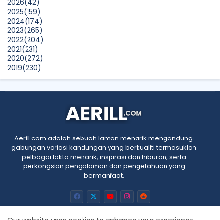
2026
(42)
What to Read After Watching The Odyssey: Kobo’s Reading
2025
(159)
Guide for Myth-Lovers, Movie Fans, and Epic Adventure
2024
(174)
Seekers
2023
(265)
Show All
2022
(204)
2021
(231)
2020
(272)
2019
(230)
2018
(496)
2017
(150)
2016
(47)
2015
(315)
2014
(624)
2013
(661)
2012
(91)
Aerill.com adalah sebuah laman menarik mengandungi
2011
(45)
gabungan variasi kandungan yang berkualiti termasuklah
2010
(5)
pelbagai fakta menarik, inspirasi dan hiburan, serta
perkongsian pengalaman dan pengetahuan yang
bermanfaat.