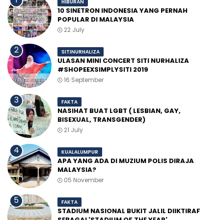
HIBURAN
10 SINETRON INDONESIA YANG PERNAH
POPULAR DI MALAYSIA
22 July
SITINURHALIZA
ULASAN MINI CONCERT SITI NURHALIZA
#SHOPEEXSIMPLYSITI 2019
16 September
FAKTA
NASIHAT BUAT LGBT ( LESBIAN, GAY,
BISEXUAL, TRANSGENDER)
21 July
KUALALUMPUR
APA YANG ADA DI MUZIUM POLIS DIRAJA
MALAYSIA?
05 November
FAKTA
STADIUM NASIONAL BUKIT JALIL DIIKTIRAF
SEBAGAI 'STADIUM OF THE YEAR'.