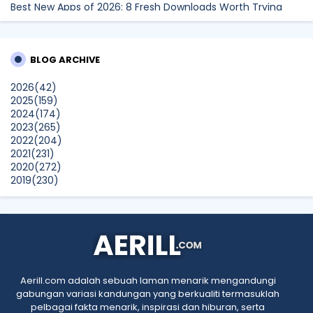
Best New Apps of 2026: 8 Fresh Downloads Worth Trying
Shamiera Osment
Tried Every Cream for Your Pigmentation? Here's Why Pico
BLOG ARCHIVE
Laser Works Differently.
Show All
2026
(42)
2025
(159)
2024
(174)
2023
(265)
2022
(204)
2021
(231)
2020
(272)
2019
(230)
2018
(496)
2017
(150)
2016
(47)
2015
(315)
2014
(624)
2013
(661)
2012
(91)
Aerill.com adalah sebuah laman menarik mengandungi
2011
(45)
gabungan variasi kandungan yang berkualiti termasuklah
2010
(5)
pelbagai fakta menarik, inspirasi dan hiburan, serta