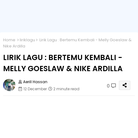
Home
liriklagu
Lirik Lagu : Bertemu Kembali - Melly Goeslaw &
Nike Ardilla
LIRIK LAGU : BERTEMU KEMBALI -
MELLY GOESLAW & NIKE ARDILLA
Aerill Hassan
0
12 December
2 minute read