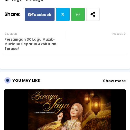
Facebook
Twi
Wh
OLDER
NEWER
Persaingan 30 Lagu Muzik-
tte
ats
Muzik 38 Separuh Akhir Kian
Terasa!
r
ap
p
YOU MAY LIKE
Show more