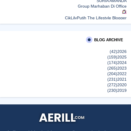
SURIA AMANDA
Group Marhaban Di Office
CikLilyPutih The Lifestyle Blogger
What to Read After Watching The Odyssey: Kobo’s Reading
Guide for Myth-Lovers, Movie Fans, and Epic Adventure Seekers
BLOG ARCHIVE
Farhana Jafri
Pertama Kali Join Running Event, Thank You LEGO x KLCC!
(42)
2026
إظهار الكل
(159)
2025
(174)
2024
(265)
2023
(204)
2022
(231)
2021
(272)
2020
(230)
2019
(496)
2018
(150)
2017
(47)
2016
(315)
2015
(624)
2014
(661)
2013
(91)
2012