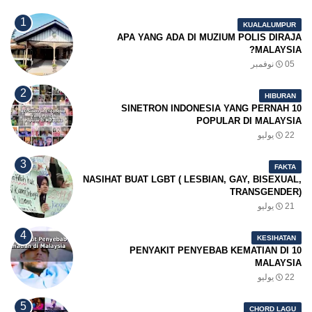
KUALALUMPUR
APA YANG ADA DI MUZIUM POLIS DIRAJA
MALAYSIA?
05 نوفمبر
HIBURAN
10 SINETRON INDONESIA YANG PERNAH
POPULAR DI MALAYSIA
22 يوليو
FAKTA
NASIHAT BUAT LGBT ( LESBIAN, GAY, BISEXUAL,
TRANSGENDER)
21 يوليو
KESIHATAN
10 PENYAKIT PENYEBAB KEMATIAN DI
MALAYSIA
22 يوليو
CHORD LAGU