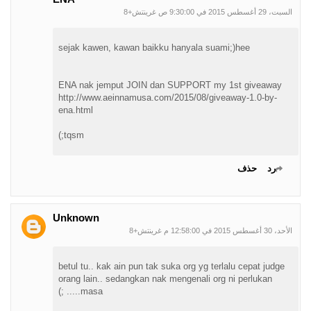
السبت، 29 أغسطس 2015 في 9:30:00 ص غرينتش+8
sejak kawen, kawan baikku hanyala suami;)hee
ENA nak jemput JOIN dan SUPPORT my 1st giveaway
http://www.aeinnamusa.com/2015/08/giveaway-1.0-by-
ena.html
tqsm;)
رد
حذف
Unknown
الأحد، 30 أغسطس 2015 في 12:58:00 م غرينتش+8
betul tu.. kak ain pun tak suka org yg terlalu cepat judge
orang lain.. sedangkan nak mengenali org ni perlukan
masa..... ;)