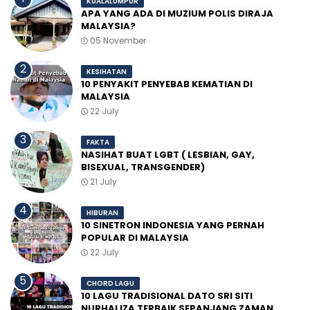
KUALALUMPUR
APA YANG ADA DI MUZIUM POLIS DIRAJA
MALAYSIA?
05 November
KESIHATAN
10 PENYAKIT PENYEBAB KEMATIAN DI
MALAYSIA
22 July
FAKTA
NASIHAT BUAT LGBT ( LESBIAN, GAY,
BISEXUAL, TRANSGENDER)
21 July
HIBURAN
10 SINETRON INDONESIA YANG PERNAH
POPULAR DI MALAYSIA
22 July
CHORD LAGU
10 LAGU TRADISIONAL DATO SRI SITI
NURHALIZA TERBAIK SEPANJANG ZAMAN