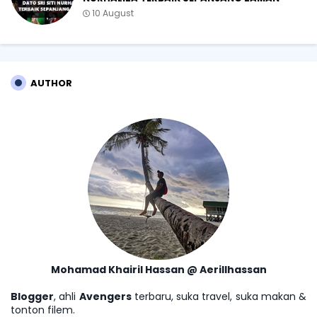
10 August
AUTHOR
Mohamad Khairil Hassan @ Aerillhassan
Blogger
, ahli
Avengers
terbaru, suka travel, suka makan &
tonton filem.