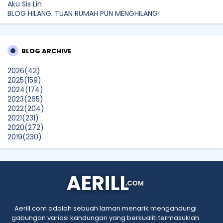
Aku Sis Lin
BLOG HILANG, TUAN RUMAH PUN MENGHILANG!
CikLilyPutih The Lifestyle Blogger
Majlis Perasmian Pembukaan Kedai Emasi Sri Semantan
BLOG ARCHIVE
Cawangan Ke 21 di Bandar Baru Nilai, Negeri Sembilan.
Show All
2026
(42)
2025
(159)
2024
(174)
2023
(265)
2022
(204)
2021
(231)
2020
(272)
2019
(230)
2018
(496)
2017
(150)
2016
(47)
2015
(315)
2014
(624)
2013
(661)
2012
(91)
Aerill.com adalah sebuah laman menarik mengandungi
2011
(45)
gabungan variasi kandungan yang berkualiti termasuklah
2010
(5)