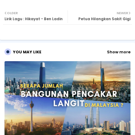
Twi
Wh
OLDER
NEWER
Lirik Lagu : Hikayat - Ben Ladin
Petua Hilangkan Sakit Gigi
tte
ats
r
ap
p
YOU MAY LIKE
Show more