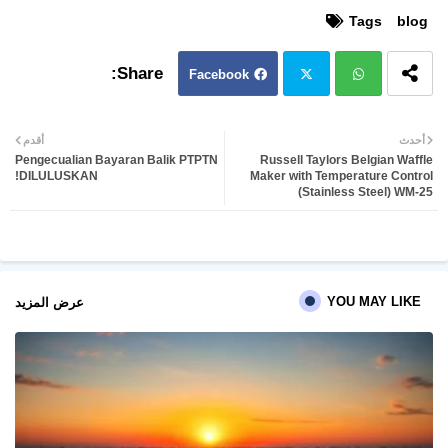
Tags
blog
Facebook
Twit
Wh
أحدث
أقدم
Pengecualian Bayaran Balik PTPTN
Russell Taylors Belgian Waffle
ter
atsa
DILULUSKAN!
Maker with Temperature Control
(Stainless Steel) WM-25
pp
YOU MAY LIKE
عرض المزيد