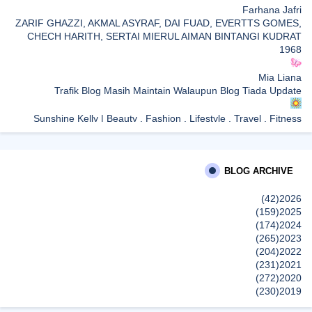
Farhana Jafri
ZARIF GHAZZI, AKMAL ASYRAF, DAI FUAD, EVERTTS GOMES,
CHECH HARITH, SERTAI MIERUL AIMAN BINTANGI KUDRAT
1968
Mia Liana
Trafik Blog Masih Maintain Walaupun Blog Tiada Update
Sunshine Kelly | Beauty . Fashion . Lifestyle . Travel . Fitness
Best New Apps of 2026: 8 Fresh Downloads Worth Trying
Shamiera Osment
BLOG ARCHIVE
Tried Every Cream for Your Pigmentation? Here's Why Pico Laser
Works Differently.
(42)
2026
إظهار الكل
(159)
2025
(174)
2024
(265)
2023
(204)
2022
(231)
2021
(272)
2020
(230)
2019
(496)
2018