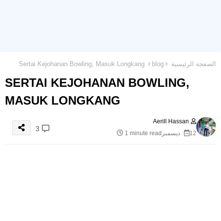
الصفحة الرئيسية
blog
Sertai Kejohanan Bowling, Masuk Longkang
SERTAI KEJOHANAN BOWLING,
MASUK LONGKANG
Aerill Hassan
3
12 ديسمبر
1 minute read