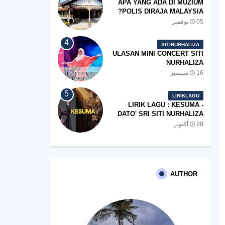
APA YANG ADA DI MUZIUM
POLIS DIRAJA MALAYSIA?
05 نوفمبر
SITINURHALIZA
ULASAN MINI CONCERT SITI
NURHALIZA
#SHOPEEXSIMPLYSITI 2019
16 سبتمبر
LIRIKLAGU
LIRIK LAGU : KESUMA -
DATO' SRI SITI NURHALIZA
28 أكتوبر
AUTHOR