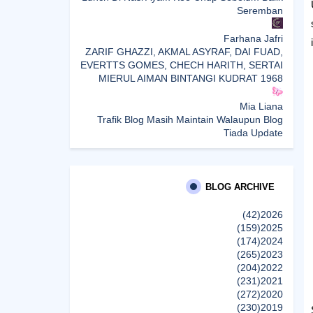
Seremban
Farhana Jafri
ZARIF GHAZZI, AKMAL ASYRAF, DAI FUAD,
EVERTTS GOMES, CHECH HARITH, SERTAI
MIERUL AIMAN BINTANGI KUDRAT 1968
Mia Liana
Trafik Blog Masih Maintain Walaupun Blog
Tiada Update
Sunshine Kelly | Beauty . Fashion . Lifestyle .
Travel . Fitness
Best New Apps of 2026: 8 Fresh Downloads
BLOG ARCHIVE
Worth Trying
(42)
2026
(159)
2025
Shamiera Osment
(174)
2024
Tried Every Cream for Your Pigmentation?
(265)
2023
Here's Why Pico Laser Works Differently.
(204)
2022
إظهار الكل
(231)
2021
(272)
2020
(230)
2019