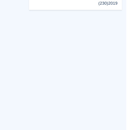
(230)
2019
(496)
2018
(150)
2017
(47)
2016
(315)
2015
(624)
2014
(661)
2013
(91)
2012
(45)
2011
(5)
2010