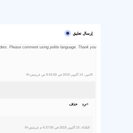
إرسال تعليق
aders. Please comment using polite language. Thank you.
الاثنين، 14 أكتوبر 2019 في 8:43:00 ص غرينتش+8
رد
حذف
الثلاثاء، 15 أكتوبر 2019 في 6:37:00 م غرينتش+8