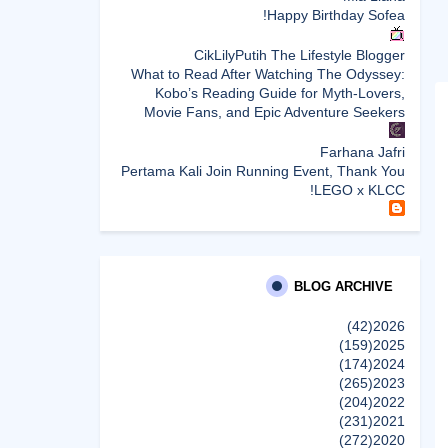
Happy Birthday Sofea!
CikLilyPutih The Lifestyle Blogger
What to Read After Watching The Odyssey:
Kobo’s Reading Guide for Myth-Lovers,
Movie Fans, and Epic Adventure Seekers
Farhana Jafri
Pertama Kali Join Running Event, Thank You
LEGO x KLCC!
Enchanted Life Begins
What to Read After Watching The Odyssey:
Kobo’s Reading Guide for Myth-Lovers,
Movie Fans, and Epic Adventure Seekers
BLOG ARCHIVE
(42)
2026
dboystudio
(159)
2025
What to Read After Watching The Odyssey:
(174)
2024
Kobo’s Reading Guide for Myth-Lovers,
(265)
2023
Movie Fans, and Epic Adventure Seekers
(204)
2022
إظهار الكل
(231)
2021
(272)
2020