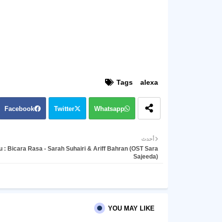
Tags
alexa
Facebook
Twitter
Whatsapp
أحدث
u : Bicara Rasa - Sarah Suhairi & Ariff Bahran (OST Sara
Sajeeda)
YOU MAY LIKE