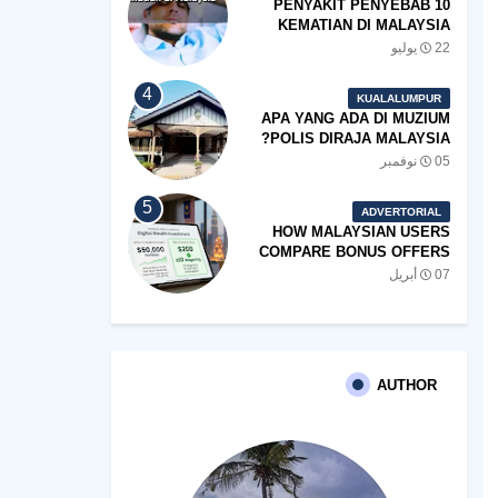
10 PENYAKIT PENYEBAB
KEMATIAN DI MALAYSIA
22 يوليو
KUALALUMPUR
APA YANG ADA DI MUZIUM
POLIS DIRAJA MALAYSIA?
05 نوفمبر
ADVERTORIAL
HOW MALAYSIAN USERS
COMPARE BONUS OFFERS
BEFORE THEY SIGN UP
07 أبريل
AUTHOR