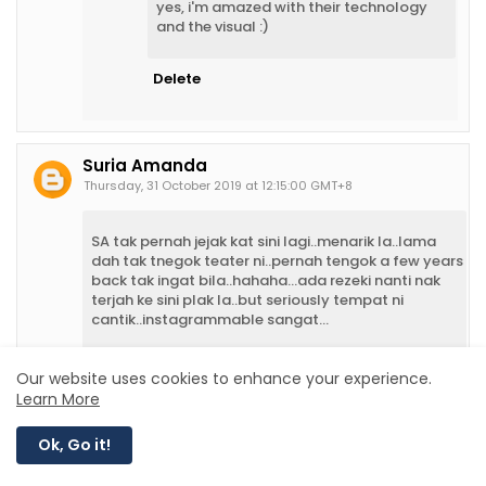
yes, i'm amazed with their technology
and the visual :)
Delete
Suria Amanda
Thursday, 31 October 2019 at 12:15:00 GMT+8
SA tak pernah jejak kat sini lagi..menarik la..lama
dah tak tnegok teater ni..pernah tengok a few years
back tak ingat bila..hahaha...ada rezeki nanti nak
terjah ke sini plak la..but seriously tempat ni
cantik..instagrammable sangat...
Reply
Delete
Our website uses cookies to enhance your experience.
Learn More
Aerill Hassan
Ok, Go it!
Thursday, 31 October 2019 at 22:54:00 GMT+8