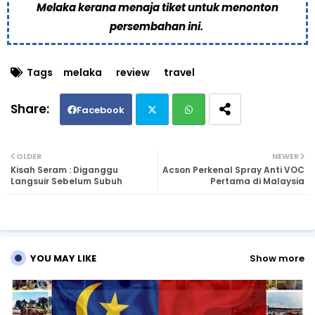
Melaka kerana menaja tiket untuk menonton
persembahan ini.
Tags
melaka
review
travel
Facebook
Twi
Wh
OLDER
NEWER
Kisah Seram : Diganggu
Acson Perkenal Spray Anti VOC
tte
ats
Langsuir Sebelum Subuh
Pertama di Malaysia
r
ap
p
YOU MAY LIKE
Show more