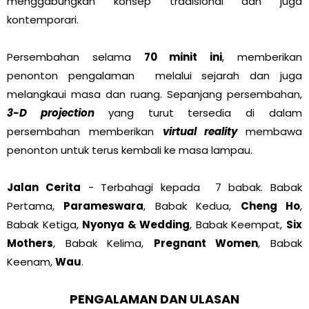
menggabungkan konsep tradisional dan juga
kontemporari.
Persembahan selama
70 minit ini
, memberikan
penonton pengalaman melalui sejarah dan juga
melangkaui masa dan ruang. Sepanjang persembahan,
3-D projection
yang turut tersedia di dalam
persembahan memberikan
virtual reality
membawa
penonton untuk terus kembali ke masa lampau.
Jalan Cerita
- Terbahagi kepada 7 babak. Babak
Pertama,
Parameswara
, Babak Kedua,
Cheng Ho
,
Babak Ketiga,
Nyonya & Wedding
, Babak Keempat,
Six
Mothers
, Babak Kelima,
Pregnant Women
, Babak
Keenam,
Wau
.
PENGALAMAN DAN ULASAN