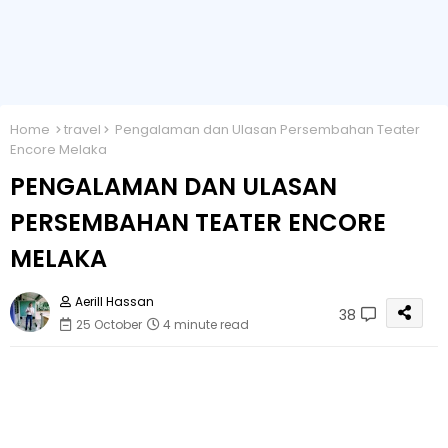
Home
travel
Pengalaman dan Ulasan Persembahan Teater
Encore Melaka
PENGALAMAN DAN ULASAN
PERSEMBAHAN TEATER ENCORE
MELAKA
Aerill Hassan
38
25 October
4 minute read