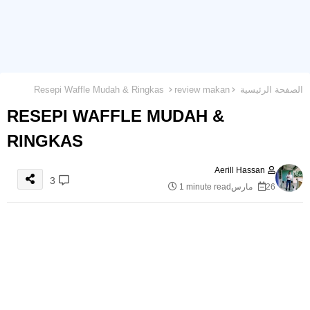
الصفحة الرئيسية
review makan
Resepi Waffle Mudah & Ringkas
RESEPI WAFFLE MUDAH &
RINGKAS
Aerill Hassan
3
26 مارس
1 minute read