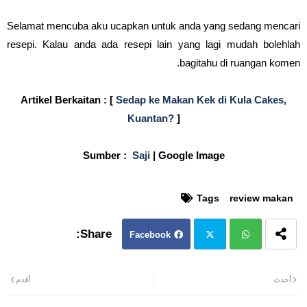
Selamat mencuba aku ucapkan untuk anda yang sedang mencari
resepi. Kalau anda ada resepi lain yang lagi mudah bolehlah
bagitahu di ruangan komen.
Artikel Berkaitan : [
Sedap ke Makan Kek di Kula Cakes,
Kuantan?
]
Sumber :
Saji
| Google Image
Tags
review makan
Facebook
Twit
Wh
أحدث
أقدم
ter
atsa