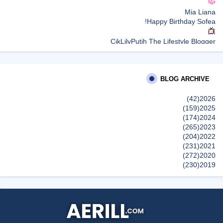
Mia Liana
Happy Birthday Sofea!
CikLilyPutih The Lifestyle Blogger
What to Read After Watching The Odyssey: Kobo’s Reading
Guide for Myth-Lovers, Movie Fans, and Epic Adventure Seekers
BLOG ARCHIVE
Farhana Jafri
Pertama Kali Join Running Event, Thank You LEGO x KLCC!
(42)
2026
إظهار الكل
(159)
2025
(174)
2024
(265)
2023
(204)
2022
(231)
2021
(272)
2020
(230)
2019
(496)
2018
(150)
2017
(47)
2016
(315)
2015
(624)
2014
(661)
2013