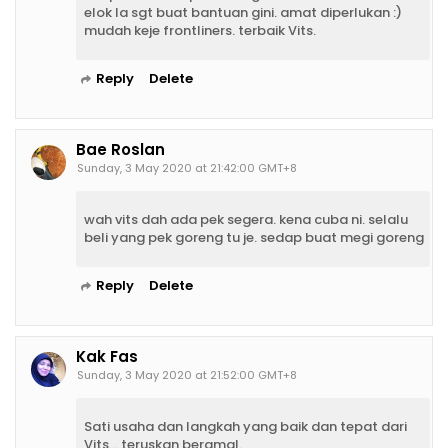
elok la sgt buat bantuan gini. amat diperlukan :)
mudah keje frontliners. terbaik Vits.
Reply
Delete
Bae Roslan
Sunday, 3 May 2020 at 21:42:00 GMT+8
wah vits dah ada pek segera. kena cuba ni. selalu
beli yang pek goreng tu je. sedap buat megi goreng
Reply
Delete
Kak Fas
Sunday, 3 May 2020 at 21:52:00 GMT+8
Sati usaha dan langkah yang baik dan tepat dari
Vits... teruskan beramal.