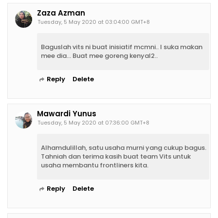
Zaza Azman
Tuesday, 5 May 2020 at 03:04:00 GMT+8
Baguslah vits ni buat inisiatif mcmni.. I suka makan
mee dia... Buat mee goreng kenyal2..
Reply
Delete
Mawardi Yunus
Tuesday, 5 May 2020 at 07:36:00 GMT+8
Alhamdulillah, satu usaha murni yang cukup bagus.
Tahniah dan terima kasih buat team Vits untuk
usaha membantu frontliners kita.
Reply
Delete