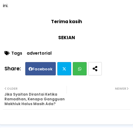
ini.
Terima kasih
SEKIAN
Tags
advertorial
Facebook
Twi
Wh
OLDER
NEWER
Jika Syaitan Dirantai Ketika
tte
ats
Ramadhan, Kenapa Gangguan
Makhluk Halus Masih Ada?
r
ap
p