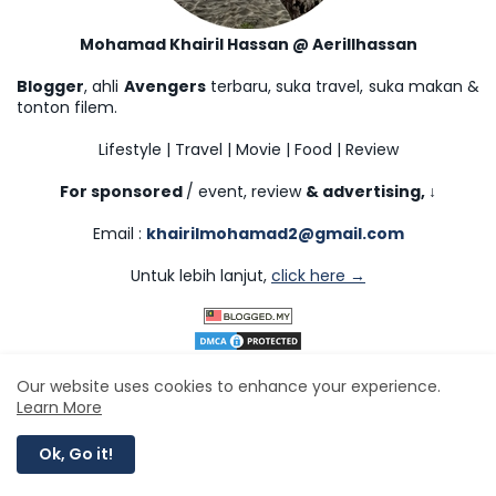
Mohamad Khairil Hassan @ Aerillhassan
Blogger
, ahli
Avengers
terbaru, suka travel, suka makan &
tonton filem.
Lifestyle | Travel | Movie | Food | Review
For sponsored
/ event, review
& advertising,
↓
Email :
khairilmohamad2@gmail.com
Untuk lebih lanjut,
click here →
Our website uses cookies to enhance your experience.
Learn More
Ok, Go it!