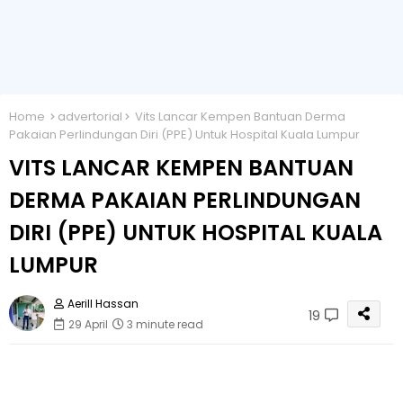
Home
advertorial
Vits Lancar Kempen Bantuan Derma
Pakaian Perlindungan Diri (PPE) Untuk Hospital Kuala Lumpur
VITS LANCAR KEMPEN BANTUAN
DERMA PAKAIAN PERLINDUNGAN
DIRI (PPE) UNTUK HOSPITAL KUALA
LUMPUR
Aerill Hassan
19
29 April
3 minute read