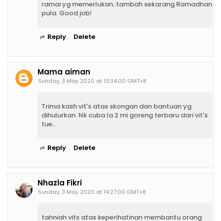
ramai yg memerlukan..tambah sekarang Ramadhan
pula. Good job!
Reply
Delete
Mama aiman
Sunday, 3 May 2020 at 13:34:00 GMT+8
Trima kash vit's atas skongan dan bantuan yg
dihulurkan. Nk cuba la 2 mi goreng terbaru dari vit's
tue..
Reply
Delete
Nhazla Fikri
Sunday, 3 May 2020 at 14:27:00 GMT+8
tahniah vits atas keperihatinan membantu orang