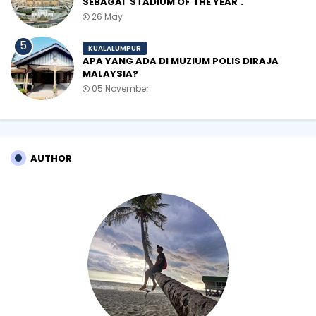
SEBAGAI 'STADIUM OF THE YEAR'.
26 May
KUALALUMPUR
APA YANG ADA DI MUZIUM POLIS DIRAJA
MALAYSIA?
05 November
AUTHOR