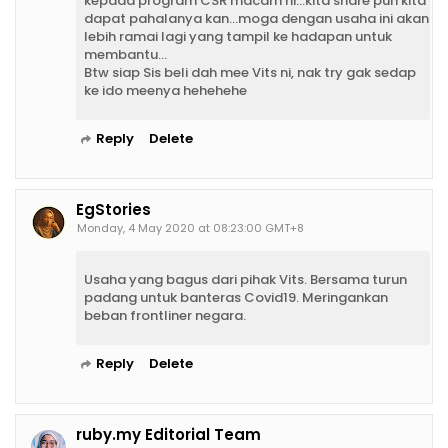
kepada program CSR macam ni...kita share pun kita
dapat pahalanya kan...moga dengan usaha ini akan
lebih ramai lagi yang tampil ke hadapan untuk
membantu...
Btw siap Sis beli dah mee Vits ni, nak try gak sedap
ke ido meenya hehehehe
Reply
Delete
EgStories
Monday, 4 May 2020 at 08:23:00 GMT+8
Usaha yang bagus dari pihak Vits. Bersama turun
padang untuk banteras Covid19. Meringankan
beban frontliner negara.
Reply
Delete
ruby.my Editorial Team