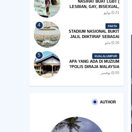
NASIHAT BUAT LGBT (
LESBIAN, GAY, BISEXUAL,
TRANSGENDER)
21 يوليو
FAKTA
STADIUM NASIONAL BUKIT
JALIL DIIKTIRAF SEBAGAI
'STADIUM OF THE YEAR'.
26 مايو
KUALALUMPUR
APA YANG ADA DI MUZIUM
POLIS DIRAJA MALAYSIA?
05 نوفمبر
AUTHOR