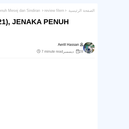
الصفحة الرئيسية
review filem
Review Filem : Don't Look Up (2021), Jenaka Penuh Mesej dan Sindiran
21), JENAKA PENUH
Aerill Hassan
28 ديسمبر
7 minute read