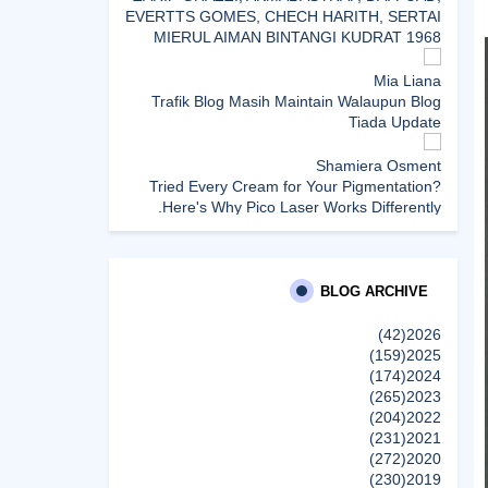
EVERTTS GOMES, CHECH HARITH, SERTAI
MIERUL AIMAN BINTANGI KUDRAT 1968
Mia Liana
Trafik Blog Masih Maintain Walaupun Blog
Tiada Update
Shamiera Osment
Tried Every Cream for Your Pigmentation?
Here's Why Pico Laser Works Differently.
siennylovesdrawing
Malaysian Music Legend ~ Dato’ Khadijah
Ibrahim Returns With New Single “Ibu Doa”
BLOG ARCHIVE
(A Mother’s Prayer) After 26 Years
(42)
2026
(159)
2025
SURIA AMANDA
(174)
2024
Blog Kawan Kawan Kena Removed? Why....
(265)
2023
إظهار الكل
(204)
2022
(231)
2021
(272)
2020
(230)
2019