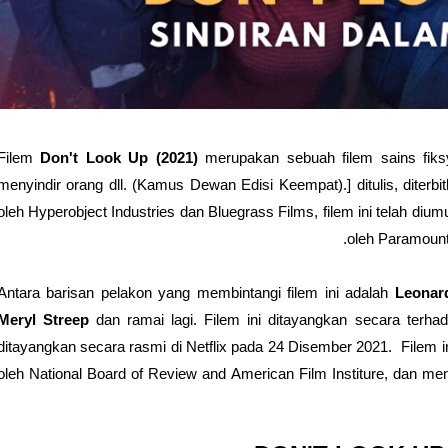
Filem
Don't Look Up (2021)
merupakan sebuah filem sains fiks
menyindir orang dll. (Kamus Dewan Edisi Keempat).] ditulis, diter
oleh Hyperobject Industries dan Bluegrass Films, filem ini telah d
oleh Paramount
Antara barisan pelakon yang membintangi filem ini adalah
Leonard
Meryl Streep
dan ramai lagi. Filem ini ditayangkan secara ter
ditayangkan secara rasmi di Netflix pada 24 Disember 2021. Filem ini
oleh National Board of Review and American Film Institure, dan m