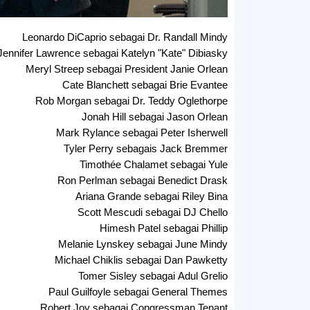
Leonardo DiCaprio sebagai Dr. Randall Mindy
Jennifer Lawrence sebagai Katelyn "Kate" Dibiasky
Meryl Streep sebagai President Janie Orlean
Cate Blanchett sebagai Brie Evantee
Rob Morgan sebagai Dr. Teddy Oglethorpe
Jonah Hill sebagai Jason Orlean
Mark Rylance sebagai Peter Isherwell
Tyler Perry sebagais Jack Bremmer
Timothée Chalamet sebagai Yule
Ron Perlman sebagai Benedict Drask
Ariana Grande sebagai Riley Bina
Scott Mescudi sebagai DJ Chello
Himesh Patel sebagai Phillip
Melanie Lynskey sebagai June Mindy
Michael Chiklis sebagai Dan Pawketty
Tomer Sisley sebagai Adul Grelio
Paul Guilfoyle sebagai General Themes
Robert Joy sebagai Congressman Tenant