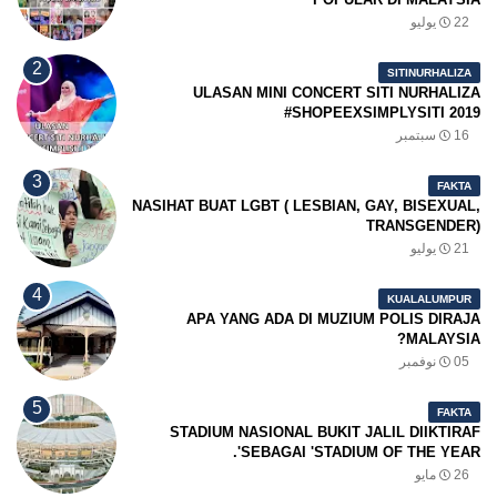
22 يوليو
SITINURHALIZA
ULASAN MINI CONCERT SITI NURHALIZA
#SHOPEEXSIMPLYSITI 2019
16 سبتمبر
FAKTA
NASIHAT BUAT LGBT ( LESBIAN, GAY, BISEXUAL,
TRANSGENDER)
21 يوليو
KUALALUMPUR
APA YANG ADA DI MUZIUM POLIS DIRAJA
MALAYSIA?
05 نوفمبر
FAKTA
STADIUM NASIONAL BUKIT JALIL DIIKTIRAF
SEBAGAI 'STADIUM OF THE YEAR'.
26 مايو