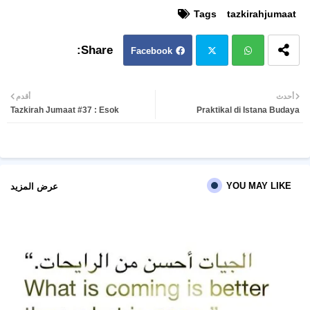
Tags
tazkirahjumaat
Facebook
Twit
Wh
أحدث
أقدم
Tazkirah Jumaat #37 : Esok
Praktikal di Istana Budaya
ter
atsa
pp
YOU MAY LIKE
عرض المزيد