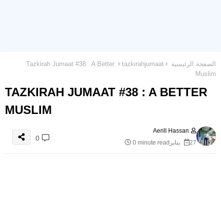
الصفحة الرئيسية
tazkirahjumaat
Tazkirah Jumaat #38 : A Better
Muslim
TAZKIRAH JUMAAT #38 : A BETTER
MUSLIM
Aerill Hassan
0
27 يناير
0 minute read