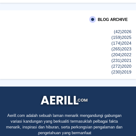
Best New Apps of 2026: 8 Fresh Downloads Worth Trying
Shamiera Osment
BLOG ARCHIVE
Tried Every Cream for Your Pigmentation? Here's Why Pico Laser
Works Differently.
(42)
2026
إظهار الكل
(159)
2025
(174)
2024
(265)
2023
(204)
2022
(231)
2021
(272)
2020
(230)
2019
(496)
2018
(150)
2017
(47)
2016
(315)
2015
(624)
2014
(661)
2013
(91)
2012
Aerill.com adalah sebuah laman menarik mengandungi gabungan
(45)
2011
variasi kandungan yang berkualiti termasuklah pelbagai fakta
(5)
2010
menarik, inspirasi dan hiburan, serta perkongsian pengalaman dan
pengetahuan yang bermanfaat.