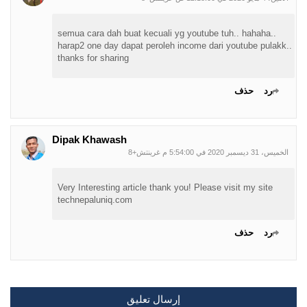
semua cara dah buat kecuali yg youtube tuh.. hahaha..
harap2 one day dapat peroleh income dari youtube pulakk..
thanks for sharing
رد
حذف
Dipak Khawash
الخميس، 31 ديسمبر 2020 في 5:54:00 م غرينتش+8
Very Interesting article thank you! Please visit my site
technepaluniq.com
رد
حذف
إرسال تعليق