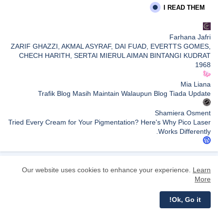
I READ THEM
Farhana Jafri
ZARIF GHAZZI, AKMAL ASYRAF, DAI FUAD, EVERTTS GOMES,
CHECH HARITH, SERTAI MIERUL AIMAN BINTANGI KUDRAT
1968
Mia Liana
Trafik Blog Masih Maintain Walaupun Blog Tiada Update
Shamiera Osment
Tried Every Cream for Your Pigmentation? Here's Why Pico Laser
Works Differently.
siennylovesdrawing
Malaysian Music Legend ~ Dato’ Khadijah Ibrahim Returns With
New Single “Ibu Doa” (A Mother’s Prayer) After 26 Years
Our website uses cookies to enhance your experience.
Learn
BLOG ARCHIVE
More
SURIA AMANDA
(42)
2026
Blog Kawan Kawan Kena Removed? Why....
Ok, Go it!
(159)
2025
إظهار الكل
(174)
2024