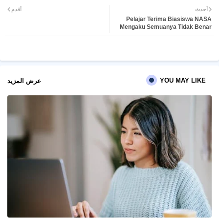
أحدث
أقدم
Pelajar Terima Biasiswa NASA
ter
atsa
Mengaku Semuanya Tidak Benar
pp
YOU MAY LIKE
عرض المزيد