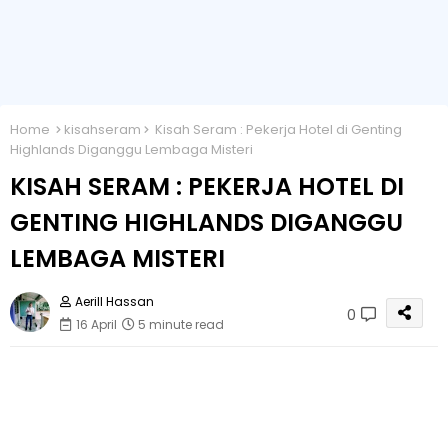
Home
kisahseram
Kisah Seram : Pekerja Hotel di Genting
Highlands Diganggu Lembaga Misteri
KISAH SERAM : PEKERJA HOTEL DI
GENTING HIGHLANDS DIGANGGU
LEMBAGA MISTERI
Aerill Hassan
0
16 April
5 minute read