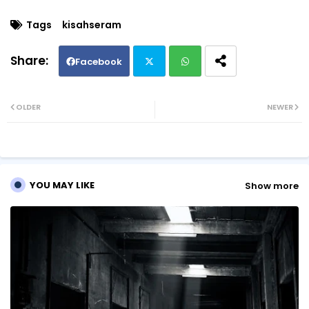
Tags
kisahseram
Facebook
Twi
Wh
OLDER
NEWER
tte
ats
r
ap
YOU MAY LIKE
Show more
p