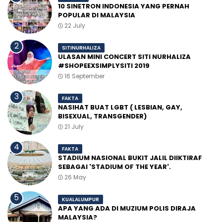
10 SINETRON INDONESIA YANG PERNAH
POPULAR DI MALAYSIA
22 July
SITINURHALIZA
ULASAN MINI CONCERT SITI NURHALIZA
#SHOPEEXSIMPLYSITI 2019
16 September
FAKTA
NASIHAT BUAT LGBT ( LESBIAN, GAY,
BISEXUAL, TRANSGENDER)
21 July
FAKTA
STADIUM NASIONAL BUKIT JALIL DIIKTIRAF
SEBAGAI 'STADIUM OF THE YEAR'.
26 May
KUALALUMPUR
APA YANG ADA DI MUZIUM POLIS DIRAJA
MALAYSIA?