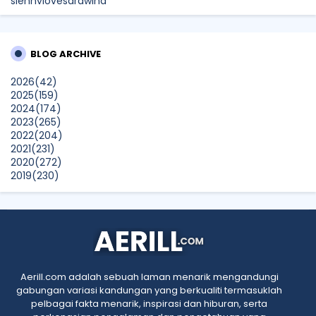
siennylovesdrawing
Malaysian Music Legend ~ Dato’ Khadijah Ibrahim Returns
With New Single “Ibu Doa” (A Mother’s Prayer) After 26
Years
BLOG ARCHIVE
SURIA AMANDA
2026
(42)
Blog Kawan Kawan Kena Removed? Why....
2025
(159)
Show All
2024
(174)
2023
(265)
2022
(204)
2021
(231)
2020
(272)
2019
(230)
2018
(496)
2017
(150)
2016
(47)
2015
(315)
2014
(624)
2013
(661)
2012
(91)
Aerill.com adalah sebuah laman menarik mengandungi
2011
(45)
gabungan variasi kandungan yang berkualiti termasuklah
2010
(5)
pelbagai fakta menarik, inspirasi dan hiburan, serta