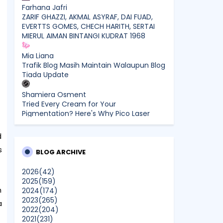
Farhana Jafri
ZARIF GHAZZI, AKMAL ASYRAF, DAI FUAD,
EVERTTS GOMES, CHECH HARITH, SERTAI
MIERUL AIMAN BINTANGI KUDRAT 1968
Mia Liana
Trafik Blog Masih Maintain Walaupun Blog
Tiada Update
Shamiera Osment
Tried Every Cream for Your
Pigmentation? Here's Why Pico Laser
Works Differently.
d
siennylovesdrawing
s
Malaysian Music Legend ~ Dato’ Khadijah
BLOG ARCHIVE
Ibrahim Returns With New Single “Ibu
Doa” (A Mother’s Prayer) After 26 Years
2026
(42)
2025
(159)
n
2024
(174)
SURIA AMANDA
2023
(265)
Blog Kawan Kawan Kena Removed?
a
2022
(204)
Why....
2021
(231)
Show All