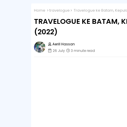
Home
travelogue
Travelogue ke Batam, Kepulau
TRAVELOGUE KE BATAM, K
(2022)
Aerill Hassan
26 July
3 minute read