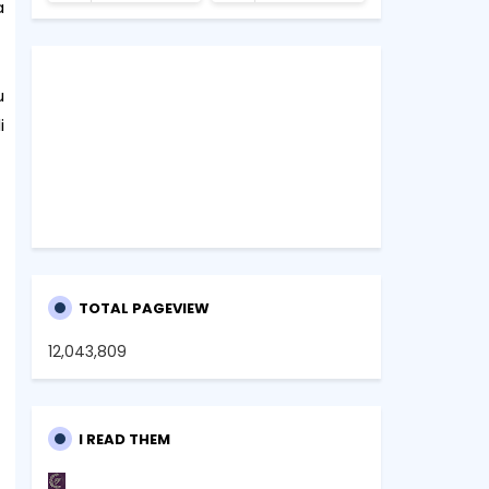
a
u
i
TOTAL PAGEVIEW
12,043,809
I READ THEM