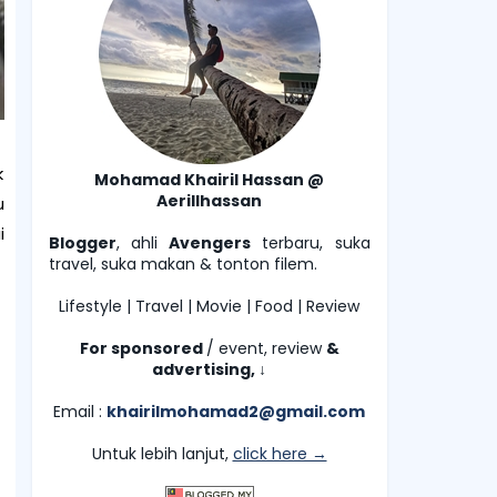
k
Mohamad Khairil Hassan @
Aerillhassan
u
i
Blogger
, ahli
Avengers
terbaru, suka
travel, suka makan & tonton filem.
Lifestyle | Travel | Movie | Food | Review
For sponsored
/ event, review
&
advertising,
↓
Email :
khairilmohamad2@gmail.com
Untuk lebih lanjut,
click here →