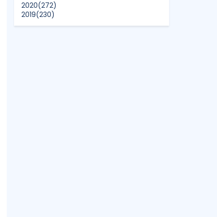
2020
(272)
2019
(230)
2018
(496)
2017
(150)
2016
(47)
2015
(315)
2014
(624)
2013
(661)
2012
(91)
2011
(45)
2010
(5)