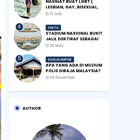
NASIHAT BUAT LGBT (
LESBIAN, GAY, BISEXUAL,
TRANSGENDER)
21 July
FAKTA
STADIUM NASIONAL BUKIT
JALIL DIIKTIRAF SEBAGAI
'STADIUM OF THE YEAR'.
26 May
KUALALUMPUR
APA YANG ADA DI MUZIUM
POLIS DIRAJA MALAYSIA?
05 November
AUTHOR