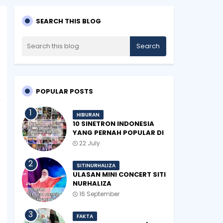
SEARCH THIS BLOG
POPULAR POSTS
HIBURAN
10 SINETRON INDONESIA
YANG PERNAH POPULAR DI
MALAYSIA
22 July
SITINURHALIZA
ULASAN MINI CONCERT SITI
NURHALIZA
#SHOPEEXSIMPLYSITI 2019
16 September
FAKTA