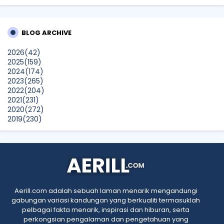
Trafik Blog Masih Maintain Walaupun Blog Tiada Update
Sunshine Kelly | Beauty . Fashion . Lifestyle . Travel . Fitness
BLOG ARCHIVE
Best New Apps of 2026: 8 Fresh Downloads Worth Trying
Show All
2026
(42)
2025
(159)
2024
(174)
2023
(265)
2022
(204)
2021
(231)
2020
(272)
2019
(230)
2018
(496)
2017
(150)
2016
(47)
2015
(315)
2014
(624)
2013
(661)
2012
(91)
Aerill.com adalah sebuah laman menarik mengandungi
2011
(45)
gabungan variasi kandungan yang berkualiti termasuklah
2010
(5)
pelbagai fakta menarik, inspirasi dan hiburan, serta
perkongsian pengalaman dan pengetahuan yang