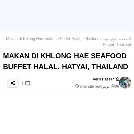
الصفحة الرئيسية
thailand
Makan di Khlong Hae Seafood Buffet Halal,
Hatyai, Thailand
MAKAN DI KHLONG HAE SEAFOOD
BUFFET HALAL, HATYAI, THAILAND
Aerill Hassan
1
06 يوليو
5 minute read