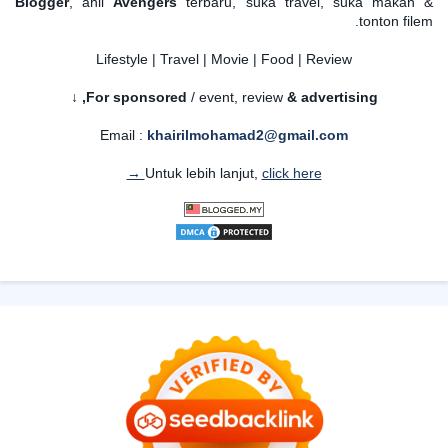
Blogger
, ahli
Avengers
terbaru, suka travel, suka makan &
tonton filem.
Lifestyle | Travel | Movie | Food | Review
For sponsored
/ event, review
& advertising,
↓
Email :
khairilmohamad2@gmail.com
Untuk lebih lanjut,
click here →