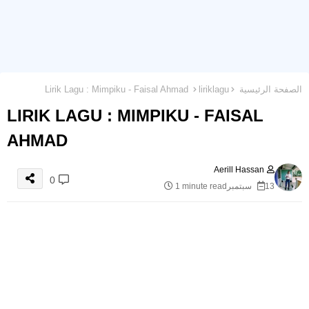
الصفحة الرئيسية
liriklagu
Lirik Lagu : Mimpiku - Faisal Ahmad
LIRIK LAGU : MIMPIKU - FAISAL
AHMAD
Aerill Hassan
0
13 سبتمبر
1 minute read