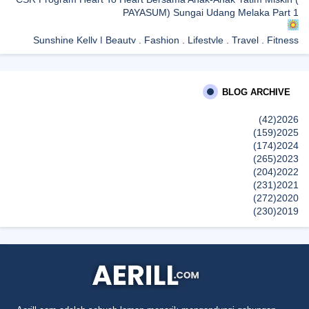
PAYASUM) Sungai Udang Melaka Part 1
Sunshine Kelly | Beauty . Fashion . Lifestyle . Travel . Fitness
Tricia Lew Steps onto the Runway as Official Womenswear Shoes
Partner for KLFW 2026
BLOG ARCHIVE
Farhana Jafri
Movie Review | Elektra (2005)
(42)
2026
إظهار الكل
(159)
2025
(174)
2024
(265)
2023
(204)
2022
(231)
2021
(272)
2020
(230)
2019
(496)
2018
(150)
2017
(47)
2016
(315)
2015
(624)
2014
(661)
2013
(91)
2012