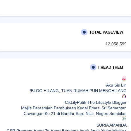
TOTAL PAGEVIEW
12,058,599
I READ THEM
Aku Sis Lin
BLOG HILANG, TUAN RUMAH PUN MENGHILANG!
CikLilyPutih The Lifestyle Blogger
Majlis Perasmian Pembukaan Kedai Emasi Sri Semantan
Cawangan Ke 21 di Bandar Baru Nilai, Negeri Sembilan.
SURIA AMANDA
CSR Program Heart To Heart Bersama Anak-Anak Yatim Miskin (