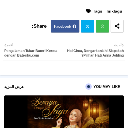
Tags
liriklagu
Facebook
Twit
Wh
أحدث
أقدم
Pengalaman Tukar Bateri Kereta
Hai Cinta, Dengarkanlah! Siapakah
ter
atsa
dengan Bateriku.com
Pilihan Hati Anna Jobling?
pp
YOU MAY LIKE
عرض المزيد