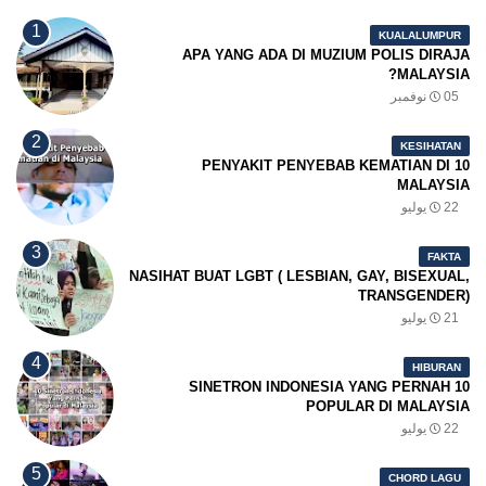
KUALALUMPUR
APA YANG ADA DI MUZIUM POLIS DIRAJA
MALAYSIA?
05 نوفمبر
KESIHATAN
10 PENYAKIT PENYEBAB KEMATIAN DI
MALAYSIA
22 يوليو
FAKTA
NASIHAT BUAT LGBT ( LESBIAN, GAY, BISEXUAL,
TRANSGENDER)
21 يوليو
HIBURAN
10 SINETRON INDONESIA YANG PERNAH
POPULAR DI MALAYSIA
22 يوليو
CHORD LAGU