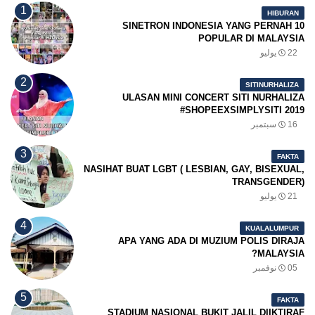
HIBURAN
10 SINETRON INDONESIA YANG PERNAH
POPULAR DI MALAYSIA
22 يوليو
SITINURHALIZA
ULASAN MINI CONCERT SITI NURHALIZA
#SHOPEEXSIMPLYSITI 2019
16 سبتمبر
FAKTA
NASIHAT BUAT LGBT ( LESBIAN, GAY, BISEXUAL,
TRANSGENDER)
21 يوليو
KUALALUMPUR
APA YANG ADA DI MUZIUM POLIS DIRAJA
MALAYSIA?
05 نوفمبر
FAKTA
STADIUM NASIONAL BUKIT JALIL DIIKTIRAF