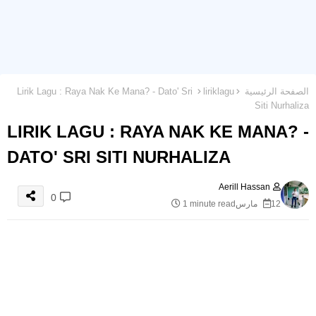
الصفحة الرئيسية
liriklagu
Lirik Lagu : Raya Nak Ke Mana? - Dato' Sri
Siti Nurhaliza
LIRIK LAGU : RAYA NAK KE MANA? -
DATO' SRI SITI NURHALIZA
Aerill Hassan
0
12 مارس
1 minute read