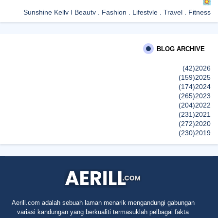
Sunshine Kelly | Beauty . Fashion . Lifestyle . Travel . Fitness
Best New Apps of 2026: 8 Fresh Downloads Worth Trying
Shamiera Osment
BLOG ARCHIVE
Tried Every Cream for Your Pigmentation? Here's Why Pico Laser
Works Differently.
(42)
2026
إظهار الكل
(159)
2025
(174)
2024
(265)
2023
(204)
2022
(231)
2021
(272)
2020
(230)
2019
(496)
2018
(150)
2017
(47)
2016
(315)
2015
(624)
2014
(661)
2013
(91)
2012
Aerill.com adalah sebuah laman menarik mengandungi gabungan
(45)
2011
variasi kandungan yang berkualiti termasuklah pelbagai fakta
(5)
2010