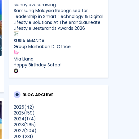
siennylovesdrawing
Samsung Malaysia Recognised for
Leadership in Smart Technology & Digital
Lifestyle Solutions At The BrandLaureate
Lifestyle BestBrands Awards 2026
SURIA AMANDA
Group Marhaban Di Office
Mia Liana
Happy Birthday Sofea!
CikLilyPutih The Lifestyle Blogger
What to Read After Watching The
Odyssey: Kobo’s Reading Guide for Myth-
Lovers, Movie Fans, and Epic Adventure
BLOG ARCHIVE
Seekers
2026
(42)
2025
(159)
Farhana Jafri
2024
(174)
Pertama Kali Join Running Event, Thank
2023
(265)
You LEGO x KLCC!
2022
(204)
Show All
2021
(231)