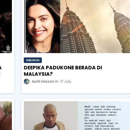
HIBURAN
A
DEEPIKA PADUKONE BERADA DI
E
MALAYSIA?
Aerill Hassan
17 July