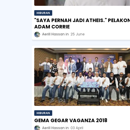
HIBURAN
"SAYA PERNAH JADI ATHEIS." PELAKO
ADAM CORRIE
Aerill Hassan
25 June
HIBURAN
GEMA GEGAR VAGANZA 2018
Aerill Hassan
03 April