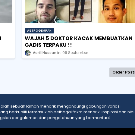
ASTROGEMPAK
N
WAJAH 5 DOKTOR KACAK MEMBUATKAN
GADIS TERPAKU !!
Aerill Hassan
06 September
Older Post
adalah sebuah laman menarik mengandungi gabungan variasi
ng berkualiti termasuklah pelbagai fakta menarik, inspirasi dan hib
ngsian pengalaman dan pengetahuan yang bermanfaat.