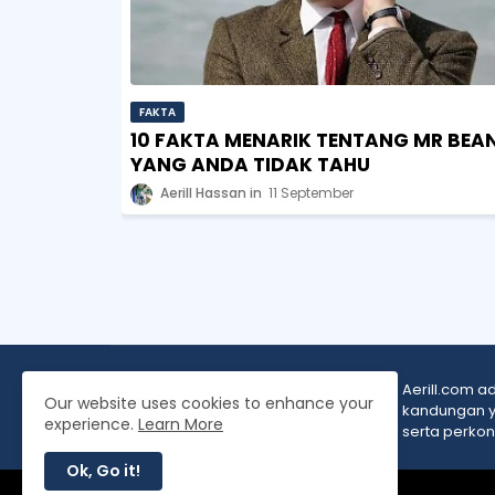
FAKTA
10 FAKTA MENARIK TENTANG MR BEA
YANG ANDA TIDAK TAHU
Aerill Hassan
11 September
Aerill.com 
Our website uses cookies to enhance your
kandungan ya
experience.
Learn More
serta perko
Ok, Go it!