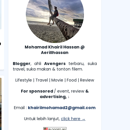
O
Mohamad Khairil Hassan @
Aerillhassan
Blogger
, ahli
Avengers
terbaru, suka
travel, suka makan & tonton filem.
Lifestyle | Travel | Movie | Food | Review
For sponsored
/ event, review
&
advertising,
↓
Email :
khairilmohamad2@gmail.com
Untuk lebih lanjut,
click here →