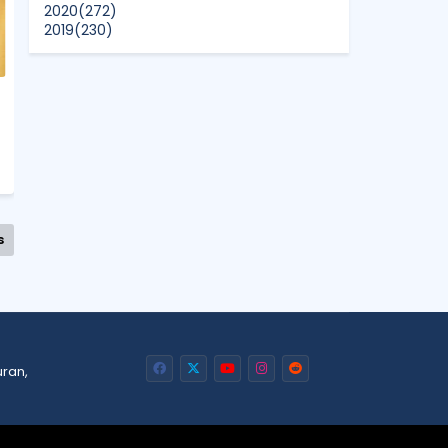
2020
(272)
2019
(230)
2018
(496)
2017
(150)
2016
(47)
2015
(315)
2014
(624)
2013
(661)
2012
(91)
2011
(45)
2010
(5)
s
uran,