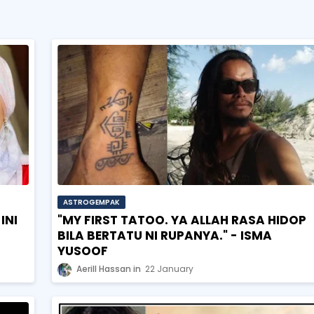
ASTROGEMPAK
INI
"MY FIRST TATOO. YA ALLAH RASA HIDOP
BILA BERTATU NI RUPANYA." - ISMA
YUSOOF
Aerill Hassan
22 January