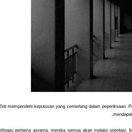
Zeti memperolehi keputusan yang cemerlang dalam peperiksaan. Pe
mendapat 
Minggu pertama asrama, mereka semua akan melalui orientasi. M