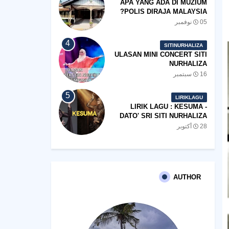
APA YANG ADA DI MUZIUM
POLIS DIRAJA MALAYSIA?
05 نوفمبر
SITINURHALIZA
ULASAN MINI CONCERT SITI
NURHALIZA
#SHOPEEXSIMPLYSITI 2019
16 سبتمبر
LIRIKLAGU
LIRIK LAGU : KESUMA -
DATO' SRI SITI NURHALIZA
28 أكتوبر
AUTHOR