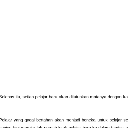
Selepas itu, setiap pelajar baru akan ditutupkan matanya dengan kai
Pelajar yang gagal bertahan akan menjadi boneka untuk pelajar s
senior, tapi mereka tak pernah letak pelajar baru ke dalam tandas b