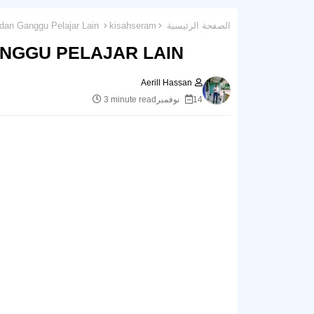
الصفحة الرئيسية
kisahseram
Kisah Seram : Bunuh Diri dan Ganggu Pelajar Lain
ANGGU PELAJAR LAIN
Aerill Hassan
14 نوفمبر
3 minute read