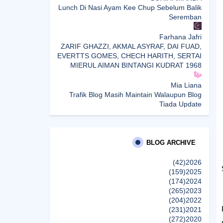
Lunch Di Nasi Ayam Kee Chup Sebelum Balik
Seremban
Farhana Jafri
ZARIF GHAZZI, AKMAL ASYRAF, DAI FUAD,
EVERTTS GOMES, CHECH HARITH, SERTAI
MIERUL AIMAN BINTANGI KUDRAT 1968
Mia Liana
Trafik Blog Masih Maintain Walaupun Blog
Tiada Update
Sunshine Kelly | Beauty . Fashion . Lifestyle .
Travel . Fitness
Best New Apps of 2026: 8 Fresh Downloads
BLOG ARCHIVE
Worth Trying
(42)
2026
(159)
2025
Shamiera Osment
(174)
2024
Tried Every Cream for Your Pigmentation?
(265)
2023
Here's Why Pico Laser Works Differently.
(204)
2022
إظهار الكل
(231)
2021
(272)
2020