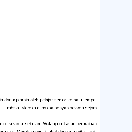
n dan dipimpin oleh pelajar senior ke satu tempat
rahsia. Mereka di paksa senyap selama sejam.
enior selama sebulan. Walaupun kasar permainan
erhantu. Mereka sendiri takut dengan cerita tragis