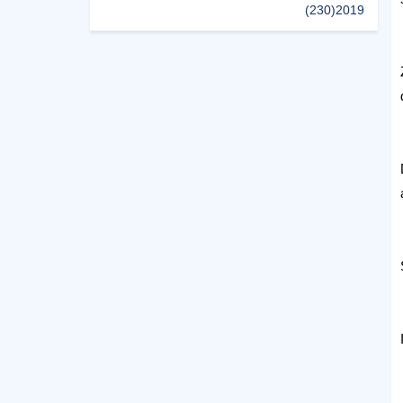
(230)
2019
(496)
2018
(150)
2017
(47)
2016
(315)
2015
(624)
2014
(661)
2013
(91)
2012
(45)
2011
(5)
2010