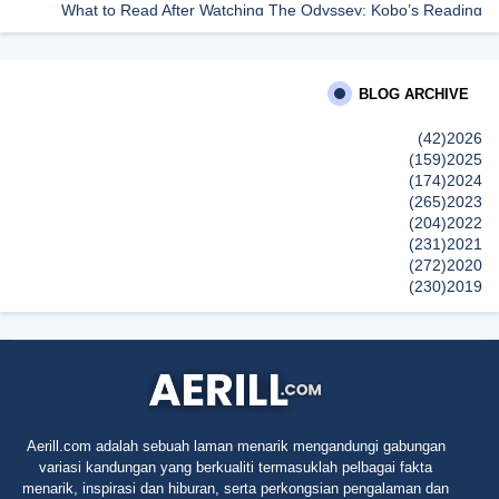
What to Read After Watching The Odyssey: Kobo’s Reading
Guide for Myth-Lovers, Movie Fans, and Epic Adventure Seekers
dboystudio
BLOG ARCHIVE
What to Read After Watching The Odyssey: Kobo’s Reading
Guide for Myth-Lovers, Movie Fans, and Epic Adventure Seekers
(42)
2026
إظهار الكل
(159)
2025
(174)
2024
(265)
2023
(204)
2022
(231)
2021
(272)
2020
(230)
2019
(496)
2018
(150)
2017
(47)
2016
(315)
2015
(624)
2014
(661)
2013
(91)
2012
Aerill.com adalah sebuah laman menarik mengandungi gabungan
(45)
2011
variasi kandungan yang berkualiti termasuklah pelbagai fakta
(5)
2010
menarik, inspirasi dan hiburan, serta perkongsian pengalaman dan