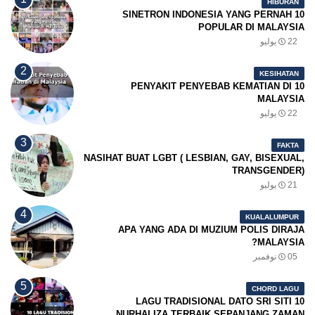
HIBURAN
10 SINETRON INDONESIA YANG PERNAH
POPULAR DI MALAYSIA
22 يوليو
KESIHATAN
10 PENYAKIT PENYEBAB KEMATIAN DI
MALAYSIA
22 يوليو
FAKTA
NASIHAT BUAT LGBT ( LESBIAN, GAY, BISEXUAL,
TRANSGENDER)
21 يوليو
KUALALUMPUR
APA YANG ADA DI MUZIUM POLIS DIRAJA
MALAYSIA?
05 نوفمبر
CHORD LAGU
10 LAGU TRADISIONAL DATO SRI SITI
NURHALIZA TERBAIK SEPANJANG ZAMAN