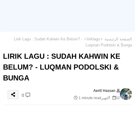
الصفحة الرئيسية
liriklagu
Lirik Lagu : Sudah Kahwin Ke Belum? -
Luqman Podolski & Bunga
LIRIK LAGU : SUDAH KAHWIN KE
BELUM? - LUQMAN PODOLSKI &
BUNGA
Aerill Hassan
0
02 أكتوبر
1 minute read