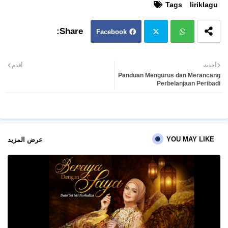
Tags
liriklagu
Facebook
Twit
Wh
أحدث
أقدم
Panduan Mengurus dan Merancang
ter
atsa
Perbelanjaan Peribadi
pp
YOU MAY LIKE
عرض المزيد