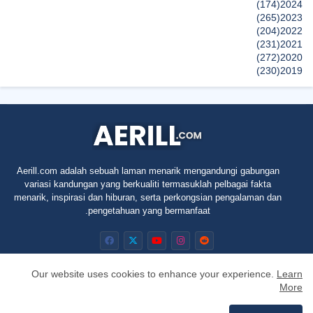
(174)
2024
(265)
2023
(204)
2022
(231)
2021
(272)
2020
(230)
2019
(496)
2018
(150)
2017
(47)
2016
(315)
2015
(624)
2014
(661)
2013
(91)
2012
Aerill.com adalah sebuah laman menarik mengandungi gabungan
(45)
2011
variasi kandungan yang berkualiti termasuklah pelbagai fakta
(5)
2010
menarik, inspirasi dan hiburan, serta perkongsian pengalaman dan
pengetahuan yang bermanfaat.
Our website uses cookies to enhance your experience.
Learn
More
RTL
Privacy Policy
Contact us
About
Home