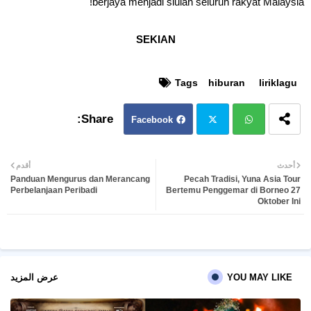
berjaya menjadi siulan seluruh rakyat Malaysia!
SEKIAN
Tags
hiburan
liriklagu
Facebook
Twit
Wh
أحدث
أقدم
Panduan Mengurus dan Merancang
Pecah Tradisi, Yuna Asia Tour
ter
atsa
Perbelanjaan Peribadi
Bertemu Penggemar di Borneo 27
Oktober Ini
pp
YOU MAY LIKE
عرض المزيد