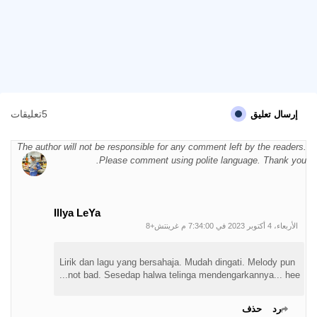
5تعليقات
إرسال تعليق
The author will not be responsible for any comment left by the readers.
Please comment using polite language. Thank you.
Illya LeYa
الأربعاء، 4 أكتوبر 2023 في 7:34:00 م غرينتش+8
Lirik dan lagu yang bersahaja. Mudah dingati. Melody pun
not bad. Sesedap halwa telinga mendengarkannya... hee...
رد
حذف