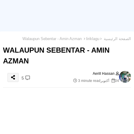
الصفحة الرئيسية
liriklagu
Walaupun Sebentar - Amin Azman
WALAUPUN SEBENTAR - AMIN
AZMAN
Aerill Hassan
5
04 أكتوبر
3 minute read