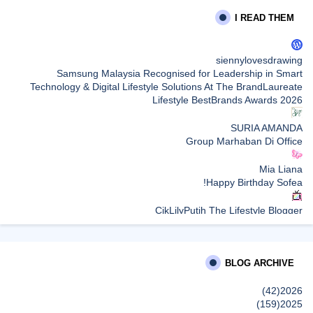
I READ THEM
siennylovesdrawing
Samsung Malaysia Recognised for Leadership in Smart
Technology & Digital Lifestyle Solutions At The BrandLaureate
Lifestyle BestBrands Awards 2026
SURIA AMANDA
Group Marhaban Di Office
Mia Liana
Happy Birthday Sofea!
CikLilyPutih The Lifestyle Blogger
What to Read After Watching The Odyssey: Kobo’s Reading
Guide for Myth-Lovers, Movie Fans, and Epic Adventure Seekers
BLOG ARCHIVE
Farhana Jafri
Pertama Kali Join Running Event, Thank You LEGO x KLCC!
(42)
2026
إظهار الكل
(159)
2025