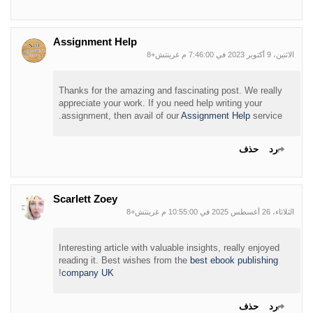
Assignment Help
الاثنين، 9 أكتوبر 2023 في 7:46:00 م غرينتش+8
Thanks for the amazing and fascinating post. We really
appreciate your work. If you need help writing your
assignment, then avail of our
Assignment Help
service.
رد
حذف
Scarlett Zoey
الثلاثاء، 26 أغسطس 2025 في 10:55:00 م غرينتش+8
Interesting article with valuable insights, really enjoyed
reading it. Best wishes from the
best ebook publishing
!
company UK
رد
حذف