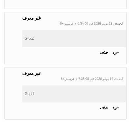
غير معرف
الجمعة، 19 يونيو 2026 في 8:34:00 م غرينتش+8
Great
رد
حذف
غير معرف
الثلاثاء، 14 يوليو 2026 في 7:36:00 م غرينتش+8
Good
رد
حذف