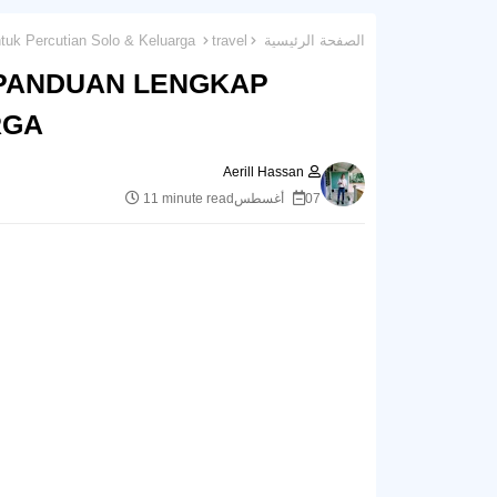
الصفحة الرئيسية
travel
Travel Bajet ke Pulau Pinang: Panduan Lengkap untuk Percutian Solo & Keluarga
 PANDUAN LENGKAP
RGA
Aerill Hassan
07 أغسطس
11 minute read