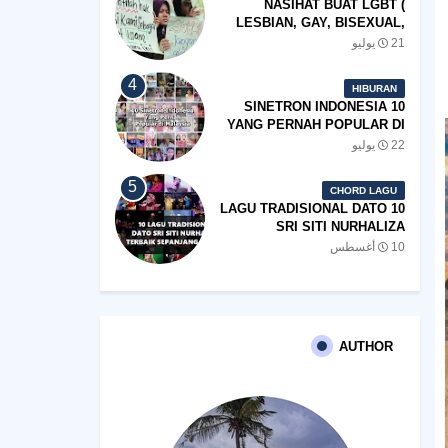
NASIHAT BUAT LGBT (
LESBIAN, GAY, BISEXUAL,
TRANSGENDER)
21 يوليو
HIBURAN
10 SINETRON INDONESIA
YANG PERNAH POPULAR DI
MALAYSIA
22 يوليو
CHORD LAGU
10 LAGU TRADISIONAL DATO
SRI SITI NURHALIZA
TERBAIK SEPANJANG
10 أغسطس
ZAMAN
AUTHOR