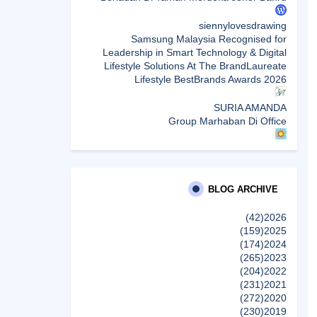
siennylovesdrawing
Samsung Malaysia Recognised for
Leadership in Smart Technology & Digital
Lifestyle Solutions At The BrandLaureate
Lifestyle BestBrands Awards 2026
SURIA AMANDA
Group Marhaban Di Office
Sunshine Kelly | Beauty . Fashion . Lifestyle .
Travel . Fitness
Samsung Malaysia Recognised for
Leadership in Smart Technology and Digital
BLOG ARCHIVE
Lifestyle Solutions at The BrandLaureate
Lifestyle BestBrands Awards 2026
(42)
2026
(159)
2025
(174)
2024
CikLilyPutih The Lifestyle Blogger
(265)
2023
What to Read After Watching The Odyssey:
(204)
2022
Kobo’s Reading Guide for Myth-Lovers,
(231)
2021
Movie Fans, and Epic Adventure Seekers
(272)
2020
إظهار الكل
(230)
2019