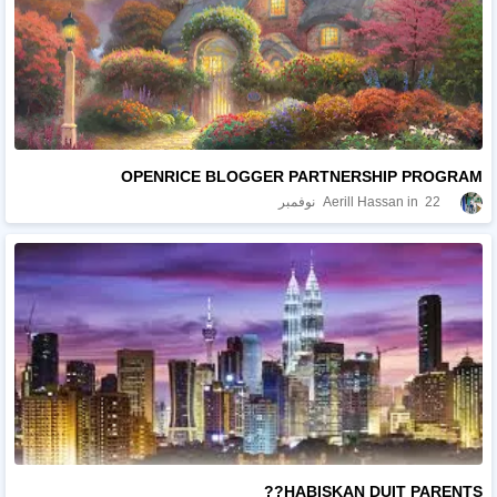
OPENRICE BLOGGER PARTNERSHIP PROGRAM
22 نوفمبر
Aerill Hassan
HABISKAN DUIT PARENTS??