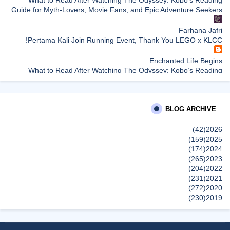
What to Read After Watching The Odyssey: Kobo’s Reading
Guide for Myth-Lovers, Movie Fans, and Epic Adventure Seekers
Farhana Jafri
Pertama Kali Join Running Event, Thank You LEGO x KLCC!
Enchanted Life Begins
What to Read After Watching The Odyssey: Kobo’s Reading
Guide for Myth-Lovers, Movie Fans, and Epic Adventure Seekers
dboystudio
BLOG ARCHIVE
What to Read After Watching The Odyssey: Kobo’s Reading
Guide for Myth-Lovers, Movie Fans, and Epic Adventure Seekers
(42)
2026
إظهار الكل
(159)
2025
(174)
2024
(265)
2023
(204)
2022
(231)
2021
(272)
2020
(230)
2019
(496)
2018
(150)
2017
(47)
2016