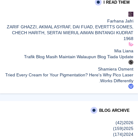
I READ THEM
Farhana Jafri
ZARIF GHAZZI, AKMAL ASYRAF, DAI FUAD, EVERTTS GOMES,
CHECH HARITH, SERTAI MIERUL AIMAN BINTANGI KUDRAT
1968
Mia Liana
Trafik Blog Masih Maintain Walaupun Blog Tiada Update
Shamiera Osment
Tried Every Cream for Your Pigmentation? Here's Why Pico Laser
Works Differently.
siennylovesdrawing
Malaysian Music Legend ~ Dato’ Khadijah Ibrahim Returns With
New Single “Ibu Doa” (A Mother’s Prayer) After 26 Years
BLOG ARCHIVE
SURIA AMANDA
(42)
2026
Blog Kawan Kawan Kena Removed? Why....
(159)
2025
إظهار الكل
(174)
2024