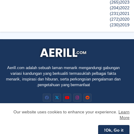
(265)
2023
(204)
2022
(231)
2021
(272)
2020
(230)
2019
(496)
2018
(150)
2017
(47)
2016
(315)
2015
(624)
2014
(661)
2013
(91)
2012
Aerill.com adalah sebuah laman menarik mengandungi gabungan
(45)
2011
variasi kandungan yang berkualiti termasuklah pelbagai fakta
(5)
2010
menarik, inspirasi dan hiburan, serta perkongsian pengalaman dan
pengetahuan yang bermanfaat.
Our website uses cookies to enhance your experience.
Learn
More
RTL
Privacy Policy
Contact us
About
Home
Ok, Go it!
All Right Reserved Copyright © Aerill.com 2010 - 2025