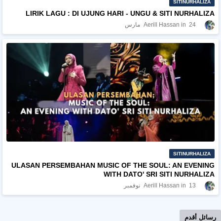
SITINURHALIZA
LIRIK LAGU : DI UJUNG HARI - UNGU & SITI NURHALIZA
24 مارس
Aerill Hassan
SITINURHALIZA
ULASAN PERSEMBAHAN MUSIC OF THE SOUL: AN EVENING
WITH DATO' SRI SITI NURHALIZA
13 نوفمبر
Aerill Hassan
رسائل أقدم